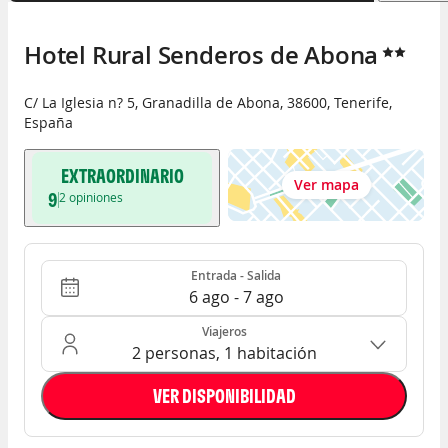
Hotel Rural Senderos de Abona
C/ La Iglesia n? 5
,
Granadilla de Abona
,
38600
,
Tenerife
,
España
EXTRAORDINARIO
Ver mapa
9
2
opiniones
Entrada - Salida
Ocupación: 2 personas, 1 habitación
Entrada - Salida
6 ago - 7 ago
Viajeros
2 personas, 1 habitación
VER DISPONIBILIDAD