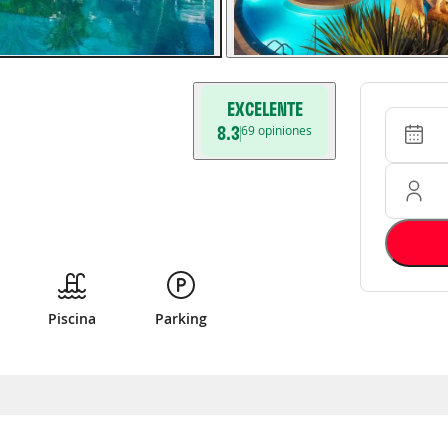
EXCELENTE
Entrada 
Ocupació
8.3
69
opiniones
Piscina
Parking