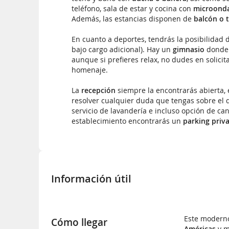
teléfono, sala de estar y cocina con
microond
Además, las estancias disponen de
balcón o 
En cuanto a deportes, tendrás la posibilidad de
bajo cargo adicional). Hay un
gimnasio
donde p
aunque si prefieres relax, no dudes en solicit
homenaje.
La
recepción
siempre la encontrarás abierta, e
resolver cualquier duda que tengas sobre el 
servicio de lavandería e incluso opción de can
establecimiento encontrarás un
parking priv
Información útil
Este moderno
Cómo llegar
Américas
y m