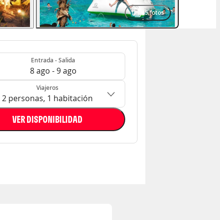
45
fotos
- Salida
n: 2 personas, 1 habitación
Entrada - Salida
8 ago - 9 ago
Viajeros
2 personas, 1 habitación
VER DISPONIBILIDAD