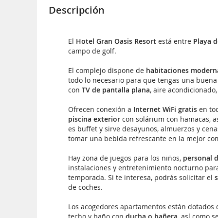
Descripción
El
Hotel Gran Oasis Resort
está entre
Playa d
campo de golf.
El complejo dispone de
habitaciones moder
todo lo necesario para que tengas una buena 
con
TV de pantalla plana
, aire acondicionado
Ofrecen conexión a
Internet WiFi gratis
en tod
piscina exterior
con solárium con hamacas, as
es buffet y sirve desayunos, almuerzos y ce
tomar una bebida refrescante en la mejor co
Hay zona de juegos para los niños,
personal 
instalaciones y entretenimiento nocturno para
temporada. Si te interesa, podrás solicitar el
s
de coches.
Los acogedores apartamentos están dotados d
techo y baño con
ducha o bañera
, así como 