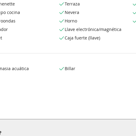
henette
Terraza
ipo cocina
Nevera
roondas
Horno
ador
Llave electrónica/magnética
t
Caja fuerte (llave)
nasia acuática
Billar
?