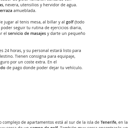
as
, nevera, utensilios y hervidor de agua.
terraza
amueblada.
 jugar al tenis mesa, al billar y al
golf
(todo
oder seguir tu rutina de ejercicios diaria,
ar el
servicio de masajes
y darte un pequeño
s 24 horas, y su personal estará listo para
destino. Tienen consigna para equipaje,
guro por un coste extra. En el
ado
de pago donde poder dejar tu vehículo.
 complejo de apartamentos está al sur de la isla de
Tenerife
, en l
uy cerca de un
campo de golf
. También muy cerca encontrarás un