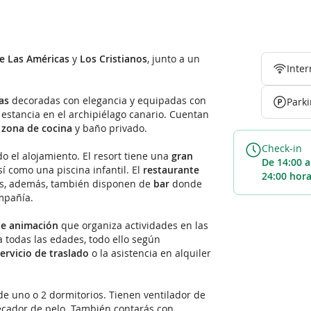
e Las Américas
y
Los Cristianos
, junto a un
Inter
nas
decoradas con elegancia y equipadas con
Park
estancia en el archipiélago canario. Cuentan
,
zona de cocina
y baño privado.
Check-in
o el alojamiento. El resort tiene una
gran
de 14:00 a
í como una piscina infantil. El
restaurante
24:00 hor
nas, además, también disponen de
bar
donde
mpañía.
de animación
que organiza actividades en las
 todas las edades, todo ello según
ervicio de traslado
o la asistencia en alquiler
e uno o 2 dormitorios. Tienen ventilador de
secador de pelo. También contarás con