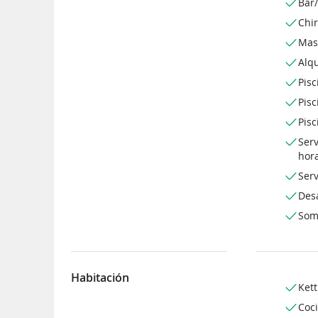
Bar/
Chir
Mas
Alqu
Pisc
Pisc
Pisc
Serv
hor
Serv
Des
Som
Habitación
Kett
Coc