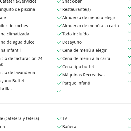
Cafetería/Servicios
Snack-bar
inguito de piscina
Restaurante(s)
aje
Almuerzo de menú a elegir
iler de coches
Almuerzo de menú a la carta
ina climatizada
Todo incluído
ina de agua dulce
Desayuno
ina infantil
Cena de menú a elegir
icio de facturación 24
Cena de menú a la carta
as
Cena tipo buffet
icio de lavandería
Máquinas Recreativas
ayuno Buffet
Parque Infantil
brillas
le (cafetera y tetera)
TV
ina
Bañera