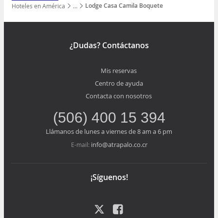
Lodge Casa Camila Boquete
Hoteles en América
…
Mostrar todos los niveles
¿Dudas? Contáctanos
Mis reservas
Centro de ayuda
Contacta con nosotros
(506) 400 15 394
Llámanos de lunes a viernes de 8 am a 6 pm
info@atrapalo.co.cr
E-mail:
¡Síguenos!