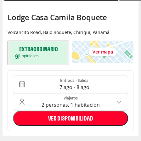
Lodge Casa Camila Boquete
Volcancito Road
,
Bajo Boquete
,
Chiriqui
,
Panamá
EXTRAORDINARIO
Ver mapa
9
1
opiniones
Entrada - Salida
Ocupación: 2 personas, 1 habitación
Entrada - Salida
7 ago - 8 ago
Viajeros
2 personas, 1 habitación
VER DISPONIBILIDAD