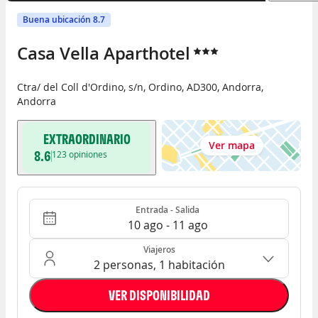
Buena ubicación 8.7
Casa Vella Aparthotel
Ctra/ del Coll d'Ordino, s/n
,
Ordino
,
AD300
,
Andorra
,
Andorra
EXTRAORDINARIO
Ver mapa
8.6
123
opiniones
Entrada - Salida
Ocupación: 2 personas, 1 habitación
Entrada - Salida
10 ago - 11 ago
Viajeros
2 personas, 1 habitación
VER DISPONIBILIDAD