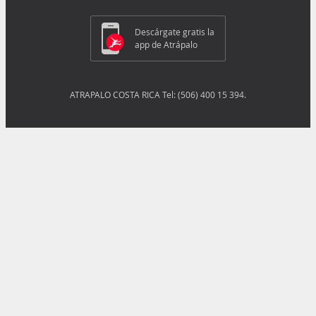
Descárgate gratis la
app de Atrápalo
ATRAPALO COSTA RICA Tel: (506) 400 15 394.