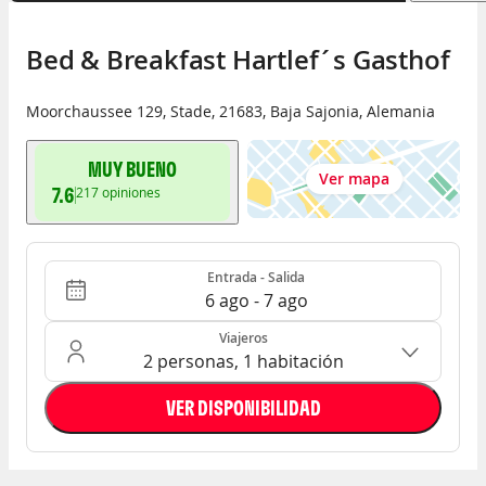
Bed & Breakfast Hartlef´s Gasthof
Moorchaussee 129
,
Stade
,
21683
,
Baja Sajonia
,
Alemania
MUY BUENO
Ver mapa
7.6
217
opiniones
Entrada - Salida
Ocupación: 2 personas, 1 habitación
Entrada - Salida
6 ago - 7 ago
Viajeros
2 personas, 1 habitación
VER DISPONIBILIDAD