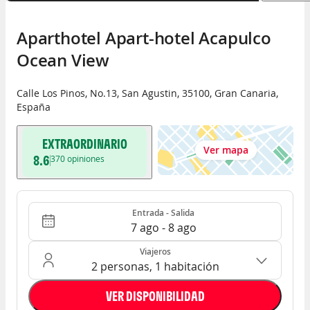
Aparthotel Apart-hotel Acapulco 
Ocean View
Calle Los Pinos, No.13
,
San Agustin
,
35100
,
Gran Canaria
,
España
EXTRAORDINARIO
Ver mapa
8.6
370
opiniones
Entrada - Salida
Ocupación: 2 personas, 1 habitación
Entrada - Salida
7 ago - 8 ago
Viajeros
2 personas, 1 habitación
VER DISPONIBILIDAD