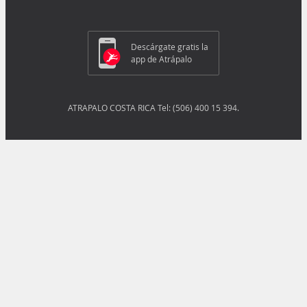
Descárgate gratis la
app de Atrápalo
ATRAPALO COSTA RICA Tel: (506) 400 15 394.