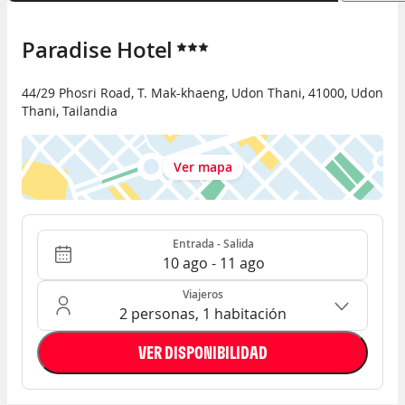
Paradise Hotel
44/29 Phosri Road, T. Mak-khaeng
,
Udon Thani
,
41000
,
Udon
Thani
,
Tailandia
Ver mapa
Entrada - Salida
Ocupación: 2 personas, 1 habitación
Entrada - Salida
10 ago - 11 ago
Viajeros
2 personas, 1 habitación
VER DISPONIBILIDAD