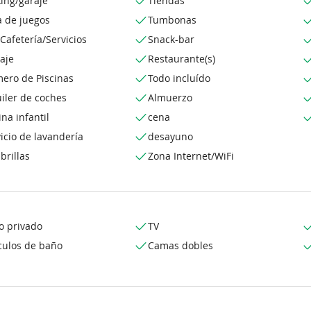
ing/garaje
Tiendas
a de juegos
Tumbonas
Cafetería/Servicios
Snack-bar
aje
Restaurante(s)
ero de Piscinas
Todo incluído
iler de coches
Almuerzo
ina infantil
cena
icio de lavandería
desayuno
brillas
Zona Internet/WiFi
o privado
TV
culos de baño
Camas dobles