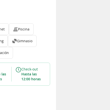
net
Piscina
ing
Gimnasio
ación
Check-out
Hasta las
as
12:00 horas