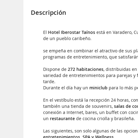
Descripción
El
Hotel Iberostar Taínos
está en Varadero, Cub
de un pueblo caribeño.
se empeña en combinar el atractivo de sus pl
programas de entretenimiento, que satisfará
Dispone de
272 habitaciones
, distribuidas e
variedad de entretenimientos para parejas y f
tarde.
Durante el día hay un
miniclub
para lo más p
En el vestíbulo está la recepción 24 horas, con
también una tienda de souvenirs,
salas de co
conexión a Internet, bares, un buffet con coci
un
restaurante
de cocina criolla y brasileña.
Las siguientes, son solo algunas de las opcio
entretenimientos, SPA y Wellness
.