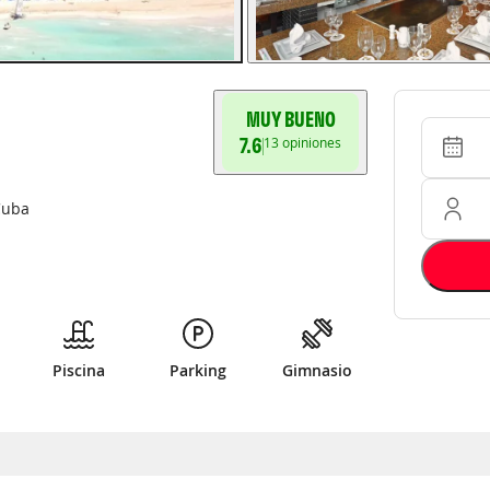
MUY BUENO
Entrada 
Ocupació
7.6
13
opiniones
Cuba
Piscina
Parking
Gimnasio