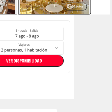
91
fotos
- Salida
n: 2 personas, 1 habitación
Entrada - Salida
7 ago - 8 ago
Viajeros
2 personas, 1 habitación
VER DISPONIBILIDAD