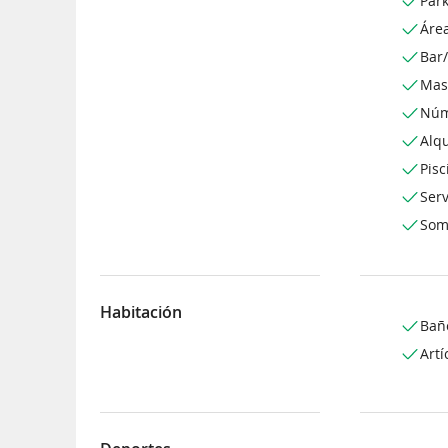
Park
Áre
Bar/
Mas
Núm
Alqu
Pisc
Serv
Som
Habitación
Bañ
Artí