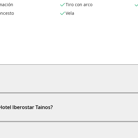
mación
Tiro con arco
oncesto
Vela
Hotel Iberostar Tainos?