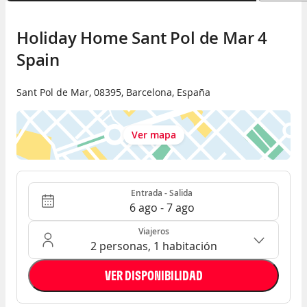
Holiday Home Sant Pol de Mar 4 
Spain
Sant Pol de Mar
,
08395
,
Barcelona
,
España
Ver mapa
Entrada - Salida
Ocupación: 2 personas, 1 habitación
Entrada - Salida
6 ago - 7 ago
Viajeros
2 personas, 1 habitación
VER DISPONIBILIDAD