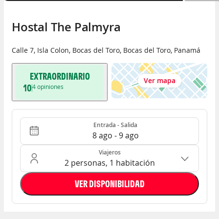
Hostal The Palmyra
Calle 7, Isla Colon
,
Bocas del Toro
,
Bocas del Toro
,
Panamá
EXTRAORDINARIO
Ver mapa
10
4
opiniones
Entrada - Salida
Ocupación: 2 personas, 1 habitación
Entrada - Salida
8 ago - 9 ago
Viajeros
2 personas, 1 habitación
VER DISPONIBILIDAD