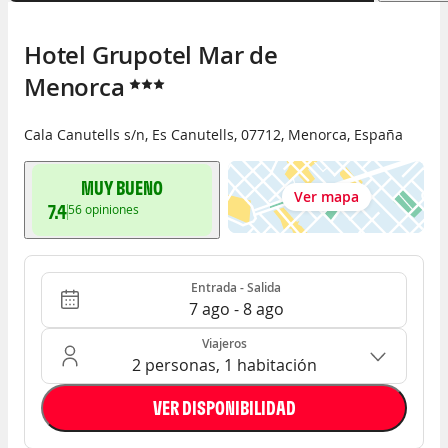
Hotel Grupotel Mar de 
Menorca
Cala Canutells s/n
,
Es Canutells
,
07712
,
Menorca
,
España
MUY BUENO
Ver mapa
7.4
56
opiniones
Entrada - Salida
Ocupación: 2 personas, 1 habitación
Entrada - Salida
7 ago - 8 ago
Viajeros
2 personas, 1 habitación
VER DISPONIBILIDAD