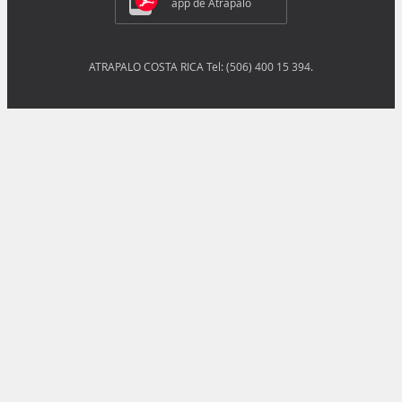
app de Atrápalo
ATRAPALO COSTA RICA Tel: (506) 400 15 394.