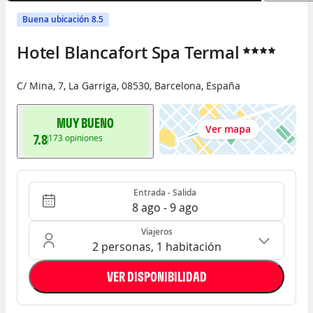
Buena ubicación 8.5
Hotel Blancafort Spa Termal
C/ Mina, 7
,
La Garriga
,
08530
,
Barcelona
,
España
MUY BUENO
Ver mapa
7.8
173
opiniones
Entrada - Salida
Ocupación: 2 personas, 1 habitación
Entrada - Salida
8 ago - 9 ago
Viajeros
2 personas, 1 habitación
VER DISPONIBILIDAD