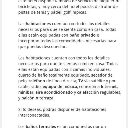
este hotel dispone también de servicio de alquiler de
bicicletas, y muy cerca del hotel podrás disfrutar de
pistas de tenis y pádel, golf, hípicas.
Las
habitaciones
cuentan con todos los detalles
necesarios para que se sienta como en casa. Todas
ellas están equipadas con
baño privado
e
incorporan todas las comodidades necesarias para
que puedas desconectar.
Las habitaciones cuentan con todos los detalles
necesarios para que te sientas como en casa. Todas
ellas están equipadas con 2 camas individuales,
cuarto de
baño
totalmente equipado,
secador
de
pelo,
teléfono
de línea directa,
TV
vía satélite y por
cable, radio,
equipo de música
, conexión a
Internet
,
minibar
,
aire acondicionado
y
calefacción
regulables,
y
balcón o terraza
.
Si lo deseas, podrás disponer de habitaciones
interconectadas.
Los
baños termales
están compuestos por un