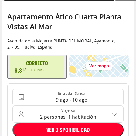
Apartamento Ático Cuarta Planta 
Vistas Al Mar
Avenida de la Mojarra PUNTA DEL MORAL
,
Ayamonte
,
21409
,
Huelva
,
España
CORRECTO
Ver mapa
6.3
18
opiniones
Entrada - Salida
Ocupación: 2 personas, 1 habitación
Entrada - Salida
9 ago - 10 ago
Viajeros
2 personas, 1 habitación
VER DISPONIBILIDAD