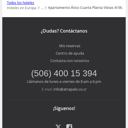
Todos los hoteles
Apartamento Ático Cuarta Planta Vistas Al Mar
Hoteles en Europa
…
Mostrar todos los niveles
¿Dudas? Contáctanos
Mis reservas
Centro de ayuda
Contacta con nosotros
(506) 400 15 394
Llámanos de lunes a viernes de 8 am a 6 pm
info@atrapalo.co.cr
E-mail:
¡Síguenos!