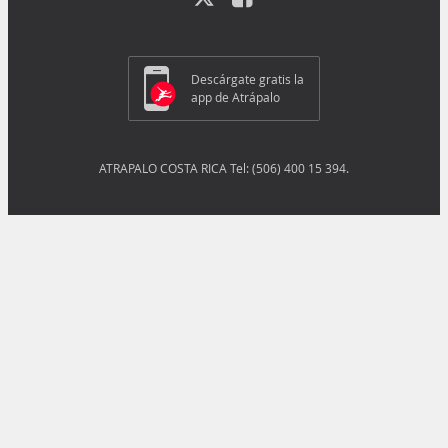
Descárgate gratis la
app de Atrápalo
ATRAPALO COSTA RICA Tel: (506) 400 15 394.