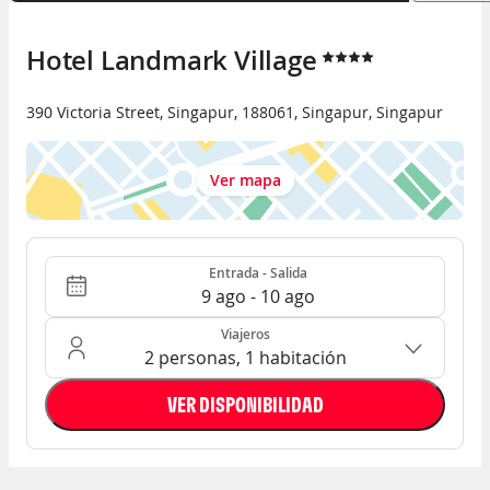
Hotel Landmark Village
390 Victoria Street
,
Singapur
,
188061
,
Singapur
,
Singapur
Ver mapa
Entrada - Salida
Ocupación: 2 personas, 1 habitación
Entrada - Salida
9 ago - 10 ago
Viajeros
2 personas, 1 habitación
VER DISPONIBILIDAD