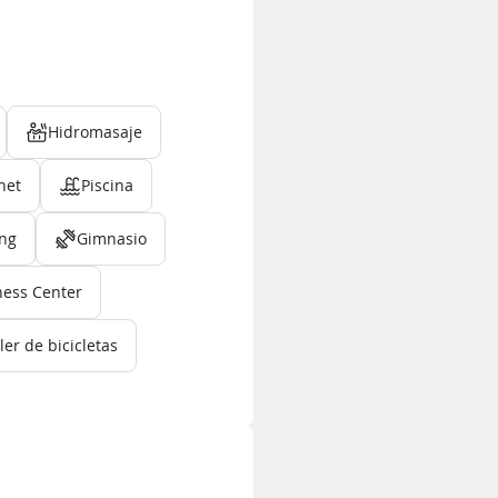
Hidromasaje
net
Piscina
ing
Gimnasio
ness Center
ler de bicicletas