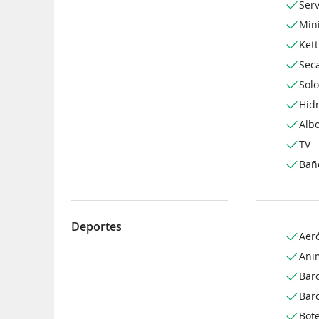
Serv
Min
Kett
Sec
Sol
Hid
Alb
TV
Bañ
Deportes
Aer
Ani
Bar
Bar
Bot