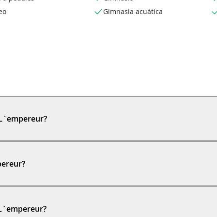
eo
Gimnasia acuática
 L`empereur?
pereur?
 L`empereur?