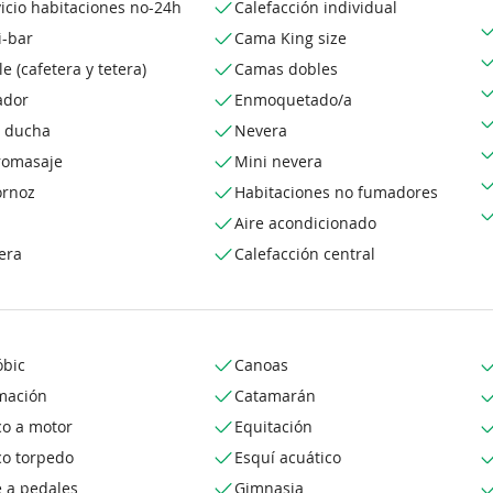
icio habitaciones no-24h
Calefacción individual
i-bar
Cama King size
le (cafetera y tetera)
Camas dobles
ador
Enmoquetado/a
o ducha
Nevera
romasaje
Mini nevera
ornoz
Habitaciones no fumadores
Aire acondicionado
era
Calefacción central
óbic
Canoas
mación
Catamarán
co a motor
Equitación
co torpedo
Esquí acuático
e a pedales
Gimnasia