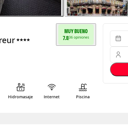
MUY BUENO
Entrada 
Ocupació
7.8
36
opiniones
reur
Hidromasaje
Internet
Piscina