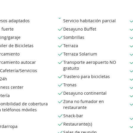
esos adaptados
Servicio habitación parcial
 fuerte
Desayuno Buffet
ing/garaje
Sombrillas
iler de Bicicletas
Terraza
rcamiento
Terraza Solarium
rcamiento autocar
Transporte aeropuerto NO
gratuito
Cafetería/Servicios
Trastero para bicicletas
 24h
Tronas
iness center
Desayuno continental
tería
Zona no fumador en
onibilidad de cobertura
restaurante
 teléfonos móviles
Snack-bar
Restaurante(s)
rdarropa
Salas de reunión