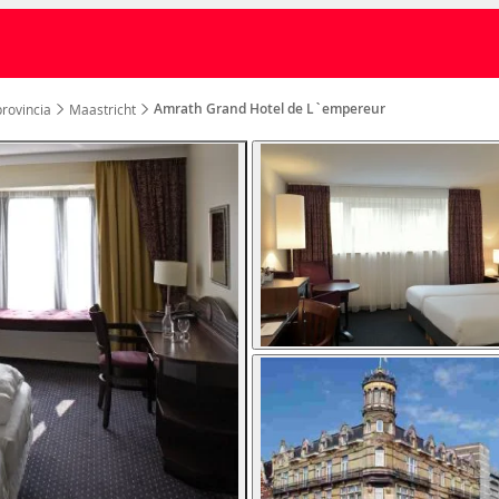
Amrath Grand Hotel de L`empereur
rovincia
Maastricht