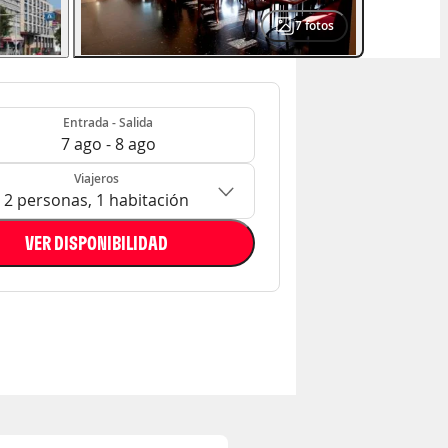
7
fotos
- Salida
n: 2 personas, 1 habitación
Entrada - Salida
7 ago - 8 ago
Viajeros
2 personas, 1 habitación
VER DISPONIBILIDAD