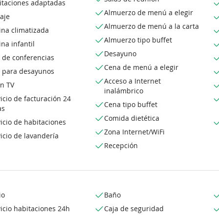
itaciones adaptadas
Almuerzo de menú a elegir
aje
Almuerzo de menú a la carta
ina climatizada
Almuerzo tipo buffet
ina infantil
Desayuno
 de conferencias
Cena de menú a elegir
a para desayunos
Acceso a Internet
on TV
inalámbrico
icio de facturación 24
Cena tipo buffet
as
Comida dietética
icio de habitaciones
Zona Internet/WiFi
icio de lavandería
Recepción
io
Baño
icio habitaciones 24h
Caja de seguridad