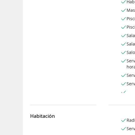
Hab
Mas
Pisc
Pisc
Sala
Sal
Sal
Serv
hor
Serv
Serv
Habitación
Rad
Serv