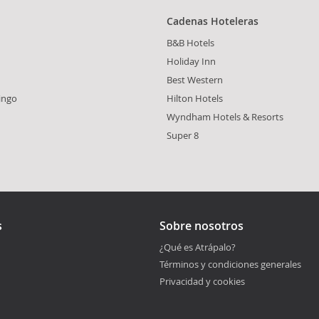
Cadenas Hoteleras
B&B Hotels
Holiday Inn
Best Western
ingo
Hilton Hotels
Wyndham Hotels & Resorts
Super 8
s
Sobre nosotros
¿Qué es Atrápalo?
Términos y condiciones generales
Privacidad y cookies