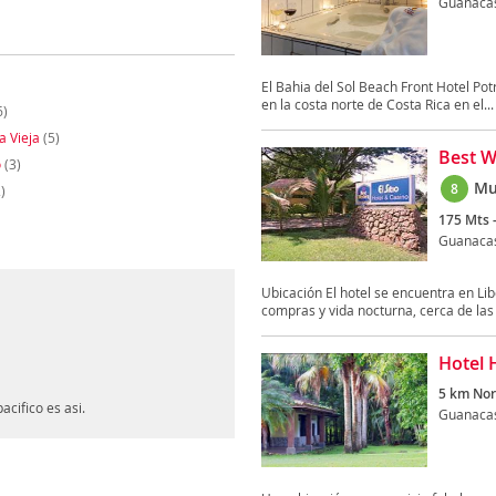
Guanaca
El Bahia del Sol Beach Front Hotel Potr
en la costa norte de Costa Rica en el...
6)
a Vieja
(5)
Best W
o
(3)
Mu
8
)
175 Mts 
Guanaca
Ubicación El hotel se encuentra en Lib
compras y vida nocturna, cerca de las 
Hotel 
5 km Nor
cifico es asi.
Guanaca