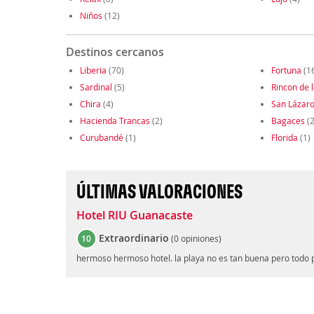
Niños
(12)
Destinos cercanos
Liberia
(70)
Fortuna
(1
Sardinal
(5)
Rincon de l
Chira
(4)
San Lázar
Hacienda Trancas
(2)
Bagaces
(2
Curubandé
(1)
Florida
(1)
ÚLTIMAS VALORACIONES
Hotel RIU Guanacaste
Extraordinario
10
(
0 opiniones
)
hermoso hermoso hotel. la playa no es tan buena pero todo pa