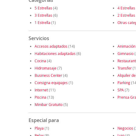
Categorías
5 Estrellas
(4)
4 Estrellas
3 Estrellas
(6)
2 Estrellas
1 Estrella
(1)
Otras cate
Servicios
Accesos adaptados
(14)
Animación
Habitaciones adaptadas
(6)
Gimnasio
(
Cocina
(4)
Restauran
Hidromasaje
(7)
Transfer
(1
Business Center
(4)
Alquiler de
Consigna equipajes
(1)
Parking
(14
Internet
(11)
SPA
(7)
Piscina
(13)
Prensa Gra
Minibar Gratuito
(5)
Especial para
Playa
(1)
Negocios
(
Relax
(8)
Lujo
(4)