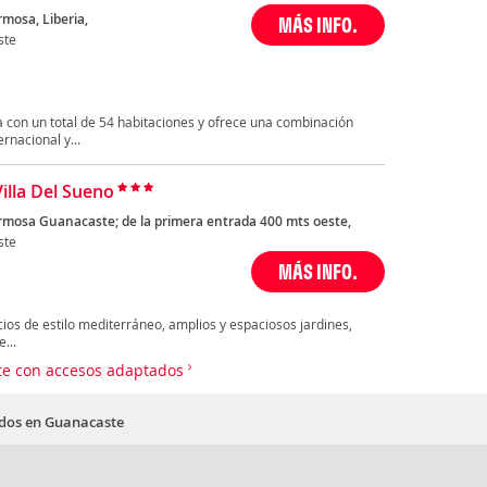
mosa, Liberia,
MÁS INFO.
ste
 con un total de 54 habitaciones y ofrece una combinación
rnacional y...
Villa Del Sueno
rmosa Guanacaste; de la primera entrada 400 mts oeste,
ste
MÁS INFO.
icios de estilo mediterráneo, amplios y espaciosos jardines,
...
ste con accesos adaptados
ados en Guanacaste