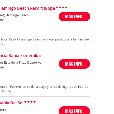
Flamingo Beach Resort & Spa
eet; Flamingo Beach,
MÁS INFO.
ste
 hotel Resort Flamingo Beach, un hotel para toda la familia que
t...
ncia Bahia Esmeralda
s Este de la Plaza Deportiva,
MÁS INFO.
ste
ra en Potrero, cerca de la playa y cerca de lugares de interés
 Otros...
Bahia Del Sol
rero,
MÁS INFO.