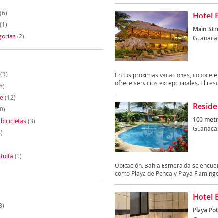
(6)
Hotel 
(1)
Main Str
gorías
(2)
Guanaca
(3)
En tus próximas vacaciones, conoce el
ofrece servicios excepcionales. El resor
8)
te
(12)
Reside
0)
100 metro
 bicicletas
(3)
Guanaca
)
tuita
(1)
Ubicación. Bahia Esmeralda se encuent
como Playa de Penca y Playa Flamingo.
Hotel 
3)
Playa Pot