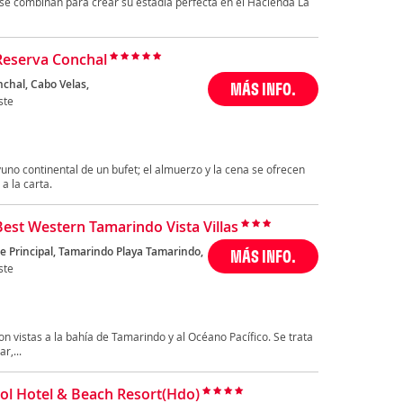
 se combinan para crear su estadía perfecta en el Hacienda La
Reserva Conchal
nchal, Cabo Velas,
MÁS INFO.
ste
no continental de un bufet; el almuerzo y la cena se ofrecen
a la carta.
Best Western Tamarindo Vista Villas
e Principal, Tamarindo Playa Tamarindo,
MÁS INFO.
ste
on vistas a la bahía de Tamarindo y al Océano Pacífico. Se trata
r,...
 Sol Hotel & Beach Resort(Hdo)