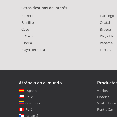
Otros destinos de interés
Potrero
Flamingo
Brasilito
Ocotal
Coco
Bijagua
El Coco
Playa Flam
Liberia
Panamá
Playa Hermosa
Fortuna
Atrápalo en el mundo
Producto
España
Vuelos
Chile
Hoteles
Colombia
Vuelo+Hotel
Perú
Rent a Car
Panamá