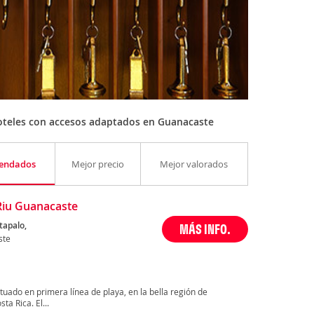
oteles con accesos adaptados en Guanacaste
endados
Mejor precio
Mejor valorados
Riu Guanacaste
tapalo,
MÁS INFO.
ste
uado en primera línea de playa, en la bella región de
ta Rica. El...