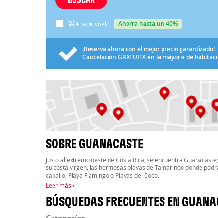
ahorra hasta un 40%
Añadir vuelo
¡Reserva ahora con el mejor precio garantizado!
Cancelación
GRATUITA
en la mayoría de habitac
SOBRE GUANACASTE
Justo al extremo oeste de Costa Rica, se encuentra Guanacaste
su costa virgen, las hermosas playas de Tamarindo donde podrás
caballo, Playa Flamingo o Playas del Coco.
Leer más
BÚSQUEDAS FRECUENTES EN GUANA