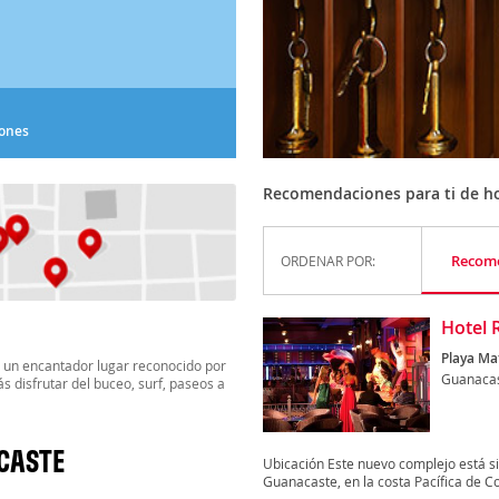
iones
Recomendaciones para ti de h
Recom
ORDENAR POR:
Hotel 
Playa Ma
; un encantador lugar reconocido por
Guanaca
 disfrutar del buceo, surf, paseos a
CASTE
Ubicación Este nuevo complejo está sit
Guanacaste, en la costa Pacífica de Cos