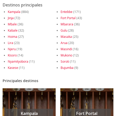
Destinos principales
Kampala
(884)
Entebbe
(171)
Jinja
(72)
Fort Portal
(43)
Mbale
(36)
Mbarara
(36)
Kabale
(32)
Gulu
(28)
Hoima
(27)
Masaka
(25)
Lira
(23)
Arua
(20)
Njeru
(19)
Masindi
(16)
Kisoro
(14)
Mukono
(12)
Nyamityobora
(11)
Soroti
(11)
Kasese
(11)
Bujumba
(9)
Principales destinos
Kampala
Fort Portal