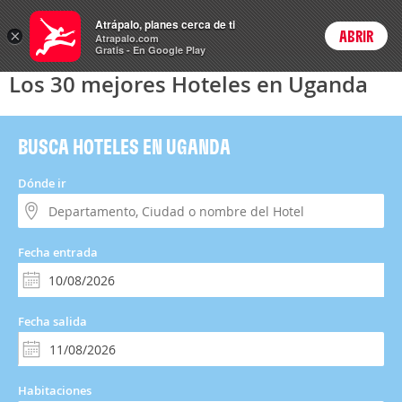
Hoteles
Atrápalo, planes cerca de ti
×
ABRIR
Login
Atrapalo.com
Gratis - En Google Play
Los 30 mejores Hoteles en Uganda
BUSCA HOTELES EN UGANDA
Dónde ir
Fecha entrada
Fecha salida
Habitaciones