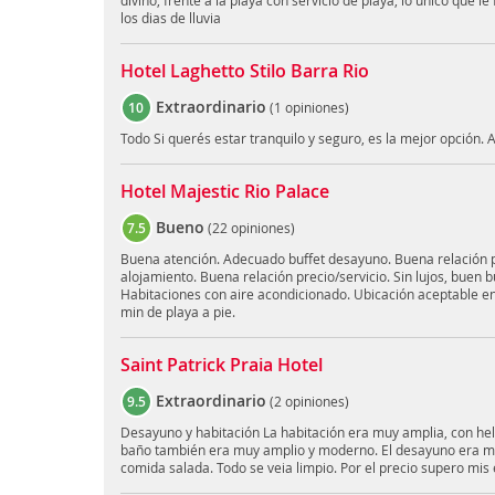
divino, frente a la playa con servicio de playa, lo unico que le
los dias de lluvia
Hotel Laghetto Stilo Barra Rio
Extraordinario
10
(
1 opiniones
)
Todo Si querés estar tranquilo y seguro, es la mejor opción.
Hotel Majestic Rio Palace
Bueno
7.5
(
22 opiniones
)
Buena atención. Adecuado buffet desayuno. Buena relación p
alojamiento. Buena relación precio/servicio. Sin lujos, buen 
Habitaciones con aire acondicionado. Ubicación aceptable e
min de playa a pie.
Saint Patrick Praia Hotel
Extraordinario
9.5
(
2 opiniones
)
Desayuno y habitación La habitación era muy amplia, con hela
baño también era muy amplio y moderno. El desayuno era muy
comida salada. Todo se veia limpio. Por el precio supero mis 