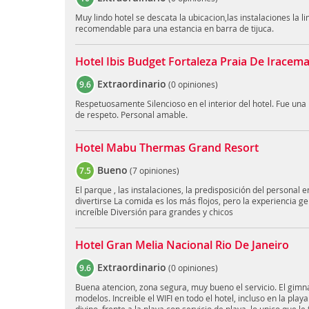
Muy lindo hotel se descata la ubicacion,las instalaciones la l
recomendable para una estancia en barra de tijuca.
Hotel Ibis Budget Fortaleza Praia De Iracem
Extraordinario
9.6
(
0 opiniones
)
Respetuosamente Silencioso en el interior del hotel. Fue una
de respeto. Personal amable.
Hotel Mabu Thermas Grand Resort
Bueno
7.5
(
7 opiniones
)
El parque , las instalaciones, la predisposición del personal 
divertirse La comida es los más flojos, pero la experiencia g
increíble Diversión para grandes y chicos
Hotel Gran Melia Nacional Rio De Janeiro
Extraordinario
9.6
(
0 opiniones
)
Buena atencion, zona segura, muy bueno el servicio. El gimn
modelos. Increible el WIFI en todo el hotel, incluso en la play