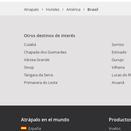
Atrapalo
Hoteles
América
Brasil
Otros destinos de interés
Cuiabá
Sorriso
Chapada dos Guimarães
Estivado
Várzea Grande
Gurupi
Sinop
Vilhena
Tangara da Serra
Lucas do R
Primavera do Leste
Aruanã
Atrápalo en el mundo
Producto
España
Vuelos