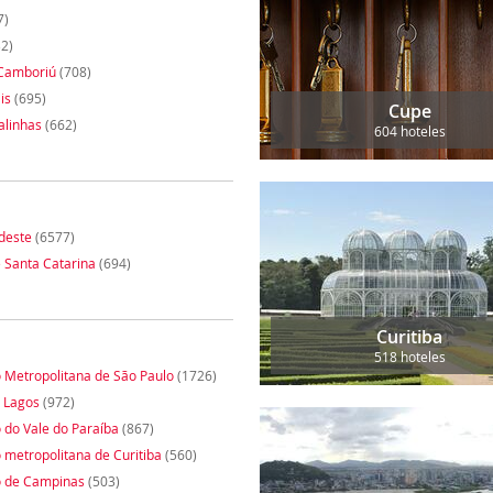
7)
2)
 Camboriú
(708)
is
(695)
Cupe
alinhas
(662)
604 hoteles
rdeste
(6577)
e Santa Catarina
(694)
Curitiba
518 hoteles
o Metropolitana de São Paulo
(1726)
 Lagos
(972)
o do Vale do Paraíba
(867)
o metropolitana de Curitiba
(560)
o de Campinas
(503)