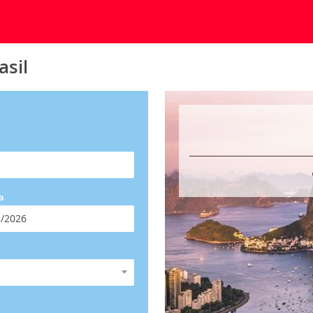
asil
a