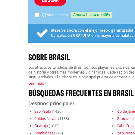
ahorra hasta un 40%
Añadir vuelo
¡Reserva ahora con el mejor precio garantizado!
Cancelación
GRATUITA
en la mayoría de habitac
SOBRE BRASIL
Los atractivos turísticos de Brasil son sus playas, selvas, ríos, 
de historia y otras más modernas y dinámicas. Cada región des
singularidades. El sudeste es la principal puerta de entrada al p
Leer más
BÚSQUEDAS FRECUENTES EN BRASIL
Destinos principales
São Paulo
(1436)
Rio de Jane
Caldas Novas
(1188)
Gramado
(
Guarujá
(1019)
Cabo Frio
(
Bombinhas
(947)
João Pesso