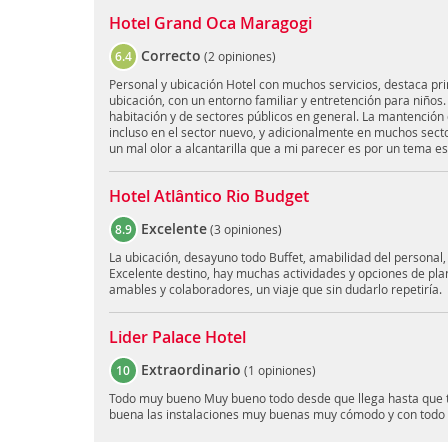
Hotel Grand Oca Maragogi
Correcto
6.4
(
2 opiniones
)
Personal y ubicación Hotel con muchos servicios, destaca pri
ubicación, con un entorno familiar y entretención para niños.
habitación y de sectores públicos en general. La mantención 
incluso en el sector nuevo, y adicionalmente en muchos secto
un mal olor a alcantarilla que a mi parecer es por un tema est
Hotel Atlântico Rio Budget
Excelente
8.9
(
3 opiniones
)
La ubicación, desayuno todo Buffet, amabilidad del personal,
Excelente destino, hay muchas actividades y opciones de pla
amables y colaboradores, un viaje que sin dudarlo repetiría.
Lider Palace Hotel
Extraordinario
10
(
1 opiniones
)
Todo muy bueno Muy bueno todo desde que llega hasta que te
buena las instalaciones muy buenas muy cómodo y con todo l