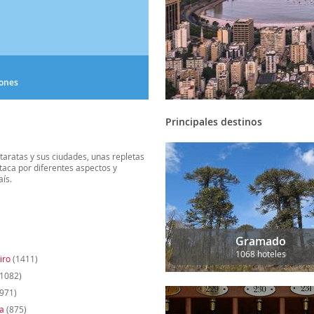
iones
Principales destinos
cataratas y sus ciudades, unas repletas
taca por diferentes aspectos y
aís.
Gramado
1068 hoteles
iro
(1411)
1082)
971)
a
(875)