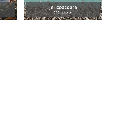
Jericoacoara
292 hoteles