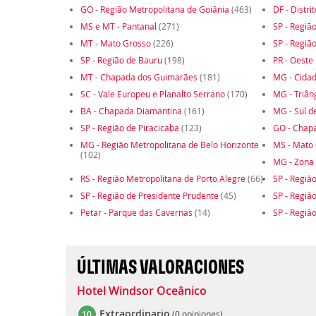
GO - Região Metropolitana de Goiânia
(463)
DF - Distri
MS e MT - Pantanal
(271)
SP - Regiã
MT - Mato Grosso
(226)
SP - Regiã
SP - Região de Bauru
(198)
PR - Oeste
MT - Chapada dos Guimarães
(181)
MG - Cidad
SC - Vale Europeu e Planalto Serrano
(170)
MG - Triân
BA - Chapada Diamantina
(161)
MG - Sul d
SP - Região de Piracicaba
(123)
GO - Chap
MG - Região Metropolitana de Belo Horizonte
MS - Mato 
(102)
MG - Zona
RS - Região Metropolitana de Porto Alegre
(66)
SP - Regiã
SP - Região de Presidente Prudente
(45)
SP - Região
Petar - Parque das Cavernas
(14)
SP - Regiã
ÚLTIMAS VALORACIONES
Hotel Windsor Oceânico
Extraordinario
10
(
0 opiniones
)