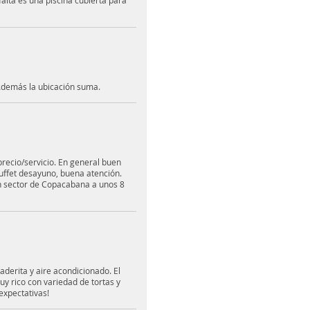
 falta es una piscina cubierta para
 Además la ubicación suma.
recio/servicio. En general buen
buffet desayuno, buena atención.
n sector de Copacabana a unos 8
derita y aire acondicionado. El
 rico con variedad de tortas y
expectativas!