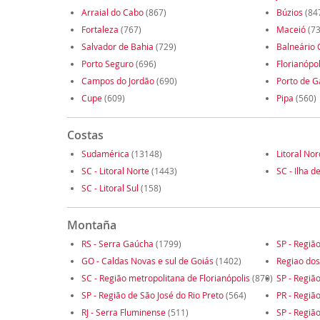
Arraial do Cabo
(867)
Búzios
(84
Fortaleza
(767)
Maceió
(73
Salvador de Bahia
(729)
Balneário
Porto Seguro
(696)
Florianópol
Campos do Jordão
(690)
Porto de G
Cupe
(609)
Pipa
(560)
Costas
Sudamérica
(13148)
Litoral No
SC - Litoral Norte
(1443)
SC - Ilha d
SC - Litoral Sul
(158)
Montaña
RS - Serra Gaúcha
(1799)
SP - Regiã
GO - Caldas Novas e sul de Goiás
(1402)
Regiao dos
SC - Região metropolitana de Florianópolis
(870)
SP - Regiã
SP - Região de São José do Rio Preto
(564)
PR - Regiã
RJ - Serra Fluminense
(511)
SP - Regiã