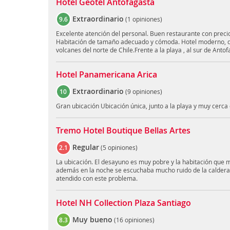
Hotel Geotel Antofagasta
Extraordinario
9.6
(
1 opiniones
)
Excelente atención del personal. Buen restaurante con precio
Habitación de tamaño adecuado y cómoda. Hotel moderno, d
volcanes del norte de Chile.Frente a la playa , al sur de Antof
Hotel Panamericana Arica
Extraordinario
10
(
9 opiniones
)
Gran ubicación Ubicación única, junto a la playa y muy cerca
Tremo Hotel Boutique Bellas Artes
Regular
2.1
(
5 opiniones
)
La ubicación. El desayuno es muy pobre y la habitación que m
además en la noche se escuchaba mucho ruido de la caldera y
atendido con este problema.
Hotel NH Collection Plaza Santiago
Muy bueno
8.3
(
16 opiniones
)