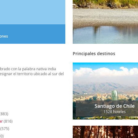
iones
Principales destinos
brado con la palabra nativa india
esignar el territorio ubicado al sur del
Santiago de Chile
1528 hoteles
(883)
ar
(816)
(575)
0)