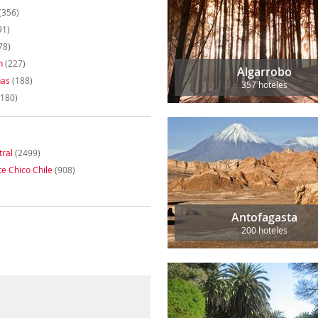
(356)
91)
78)
n
(227)
Algarrobo
nas
(188)
357 hoteles
180)
tral
(2499)
te Chico Chile
(908)
Antofagasta
200 hoteles