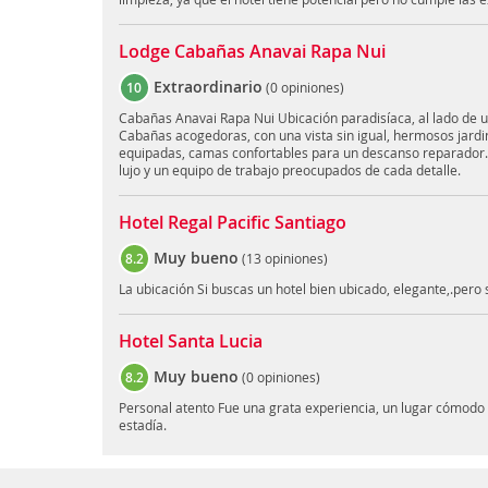
Lodge Cabañas Anavai Rapa Nui
Extraordinario
10
(
0 opiniones
)
Cabañas Anavai Rapa Nui Ubicación paradisíaca, al lado de uno
Cabañas acogedoras, con una vista sin igual, hermosos jardi
equipadas, camas confortables para un descanso reparador. 
lujo y un equipo de trabajo preocupados de cada detalle.
Hotel Regal Pacific Santiago
Muy bueno
8.2
(
13 opiniones
)
La ubicación Si buscas un hotel bien ubicado, elegante,.pero
Hotel Santa Lucia
Muy bueno
8.2
(
0 opiniones
)
Personal atento Fue una grata experiencia, un lugar cómodo y
estadía.