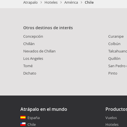
Atrapalo
Hoteles
América
Chile
Otros destinos de interés
Concepción
Curanipe
Chillán
Colbún
Nevados de Chillan
Talcahuan
Los Angeles
Quillón
Tomé
San Pedro 
Dichato
Pinto
Atrápalo en el mundo
Producto
España
Vuelos
Chile
Hoteles