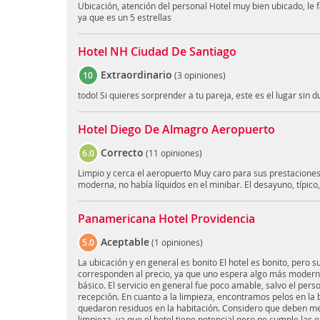
Ubicación, atención del personal Hotel muy bien ubicado, le
ya que es un 5 estrellas
Hotel NH Ciudad De Santiago
Extraordinario
10
(
3 opiniones
)
todo! Si quieres sorprender a tu pareja, este es el lugar sin 
Hotel Diego De Almagro Aeropuerto
Correcto
6.0
(
11 opiniones
)
Limpio y cerca el aeropuerto Muy caro para sus prestaciones
moderna, no había líquidos en el minibar. El desayuno, típico
Panamericana Hotel Providencia
Aceptable
5.0
(
1 opiniones
)
La ubicación y en general es bonito El hotel es bonito, pero s
corresponden al precio, ya que uno espera algo más moderno.
básico. El servicio en general fue poco amable, salvo el pers
recepción. En cuanto a la limpieza, encontramos pelos en la ba
quedaron residuos en la habitación. Considero que deben me
limpieza, ya que el hotel tiene potencial pero no cumple las e