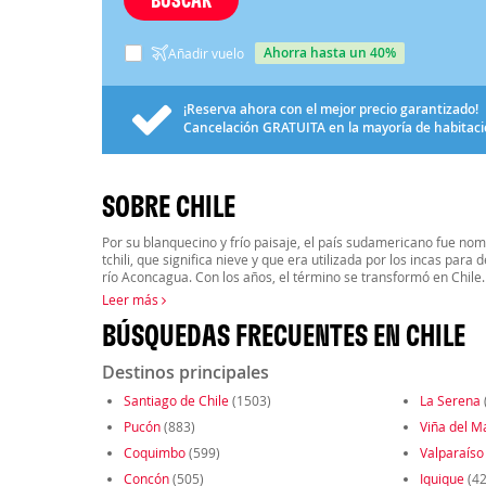
ahorra hasta un 40%
Añadir vuelo
¡Reserva ahora con el mejor precio garantizado!
Cancelación
GRATUITA
en la mayoría de habitac
SOBRE CHILE
Por su blanquecino y frío paisaje, el país sudamericano fue nom
tchili, que significa nieve y que era utilizada por los incas para d
río Aconcagua. Con los años, el término se transformó en Chile.
Leer más
BÚSQUEDAS FRECUENTES EN CHILE
Destinos principales
Santiago de Chile
(1503)
La Serena
Pucón
(883)
Viña del M
Coquimbo
(599)
Valparaíso
Concón
(505)
Iquique
(42