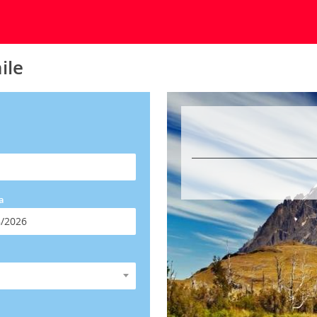
ile
a