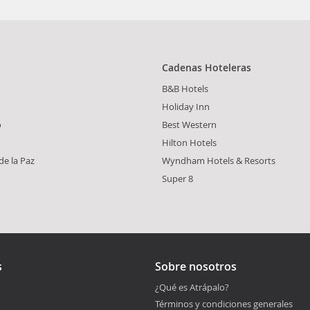
Cadenas Hoteleras
B&B Hotels
Holiday Inn
o
Best Western
Hilton Hotels
de la Paz
Wyndham Hotels & Resorts
Super 8
s
Sobre nosotros
¿Qué es Atrápalo?
Términos y condiciones generales