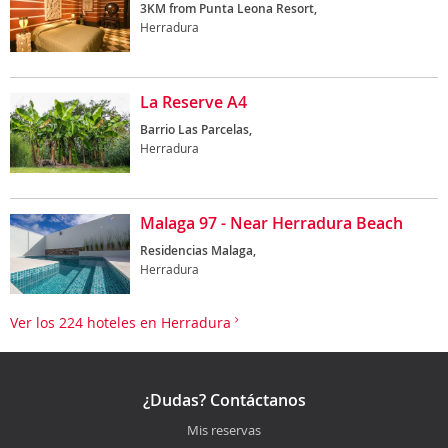
3KM from Punta Leona Resort,
Herradura
La Reserve A4
Barrio Las Parcelas,
Herradura
Malaga 97 - Near Herradura Beach
Residencias Malaga,
Herradura
Ver los 224 hoteles en Herradura
¿Dudas? Contáctanos
Mis reservas