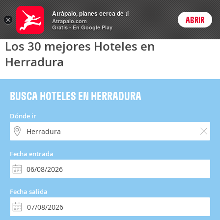
Hoteles
Atrápalo, planes cerca de ti
×
ABRIR
Login
Atrapalo.com
Gratis - En Google Play
Los 30 mejores Hoteles en
Herradura
BUSCA HOTELES EN HERRADURA
Dónde ir
Fecha entrada
Fecha salida