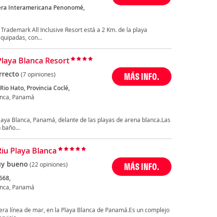
etera Interamericana Penonomé,
ademark All Inclusive Resort está a 2 Km. de la playa
quipadas, con...
Playa Blanca Resort
rrecto
(7 opiniones)
MÁS INFO.
 Rio Hato, Provincia Coclé,
anca, Panamá
Playa Blanca, Panamá, delante de las playas de arena blanca.Las
 baño...
Riu Playa Blanca
y bueno
(22 opiniones)
MÁS INFO.
668,
anca, Panamá
mera línea de mar, en la Playa Blanca de Panamá.Es un complejo