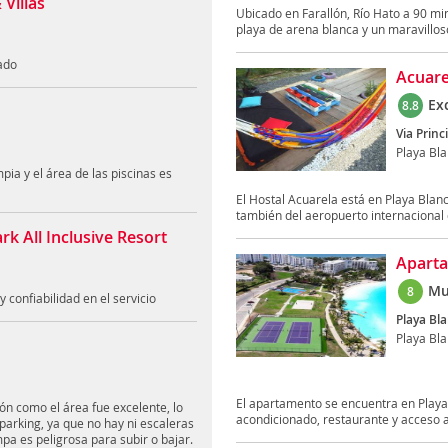
Villas
Ubicado en Farallón, Río Hato a 90 m
playa de arena blanca y un maravillos
ado
Acuare
Ex
8.8
Via Princ
Playa Bl
pia y el área de las piscinas es
El Hostal Acuarela está en Playa Blan
también del aeropuerto internacional d
 All Inclusive Resort
Aparta
Mu
8
 confiabilidad en el servicio
Playa Bla
Playa Bl
El apartamento se encuentra en Playa 
ón como el área fue excelente, lo
acondicionado, restaurante y acceso a 
parking, ya que no hay ni escaleras
pa es peligrosa para subir o bajar.