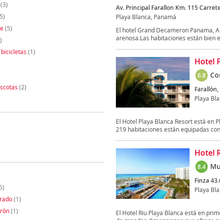
(3)
Av. Principal Farallon Km. 115 Carr
5)
Playa Blanca, Panamá
te
(5)
El hotel Grand Decameron Panama, A Tr
arenosa.Las habitaciones están bien e
)
 bicicletas
(1)
Hotel 
Co
6.8
scotas
(2)
Farallón,
Playa Bl
El Hotel Playa Blanca Resort está en 
219 habitaciones están equipadas con
Hotel 
Mu
8.4
Finza 43.
5)
Playa Bl
orado
(1)
rón
(1)
El Hotel Riu Playa Blanca está en pri