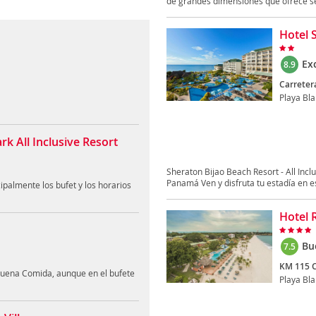
de grandes dimensiones que ofrece ser
Hotel S
Ex
8.9
Carreter
Playa Bl
 All Inclusive Resort
Sheraton Bijao Beach Resort - All Incl
Panamá Ven y disfruta tu estadía en es
ipalmente los bufet y los horarios
Hotel 
Bu
7.5
KM 115 C
,buena Comida, aunque en el bufete
Playa Bl