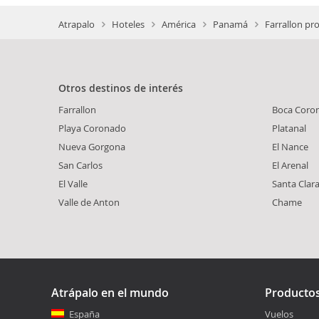
Atrapalo
Hoteles
América
Panamá
Farrallon pro
Otros destinos de interés
Farrallon
Boca Coro
Playa Coronado
Platanal
Nueva Gorgona
El Nance
San Carlos
El Arenal
El Valle
Santa Clar
Valle de Anton
Chame
Atrápalo en el mundo
Producto
España
Vuelos