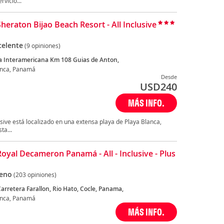
vicio...
heraton Bijao Beach Resort - All Inclusive
celente
(9 opiniones)
a Interamericana Km 108 Guias de Anton,
anca, Panamá
Desde
USD
240
MÁS INFO.
usive está localizado en una extensa playa de Playa Blanca,
ta...
Royal Decameron Panamá - All - Inclusive - Plus
eno
(203 opiniones)
arretera Farallon, Rio Hato, Cocle, Panama,
anca, Panamá
MÁS INFO.