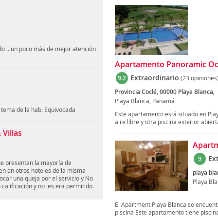
ndo .. un poco más de mejor atención
Apartamento Panoramic Oce
Extraordinario
9.2
(23 opiniones
Provincia Coclé, 00000 Playa Blanca,
Playa Blanca, Panamá
 tema de la hab. Equivocada
Este apartamento está situado en Play
aire libre y otra piscina exterior abierta
Villas
Apartm
Ex
9
que presentan la mayoría de
en en otros hoteles de la misma
playa bla
car una queja por el servicio y No
Playa Bl
calificación y no les era permitido.
El Apartment Playa Blanca se encuentra
piscina Este apartamento tiene piscina