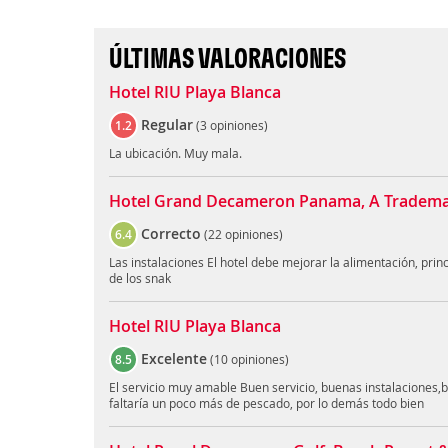
ÚLTIMAS VALORACIONES
Hotel RIU Playa Blanca
Regular
1.2
(
3 opiniones
)
La ubicación. Muy mala.
Hotel Grand Decameron Panama, A Trademark
Correcto
6.4
(
22 opiniones
)
Las instalaciones El hotel debe mejorar la alimentación, princ
de los snak
Hotel RIU Playa Blanca
Excelente
8.5
(
10 opiniones
)
El servicio muy amable Buen servicio, buenas instalaciones
faltaría un poco más de pescado, por lo demás todo bien