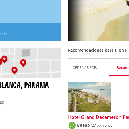
iones
Recomendaciones para ti en P
Recom
ORDENAR POR:
 BLANCA, PANAMÁ
(3)
)
Hotel Grand Decameron Pana
Bueno
7.4
(27 opiniones)