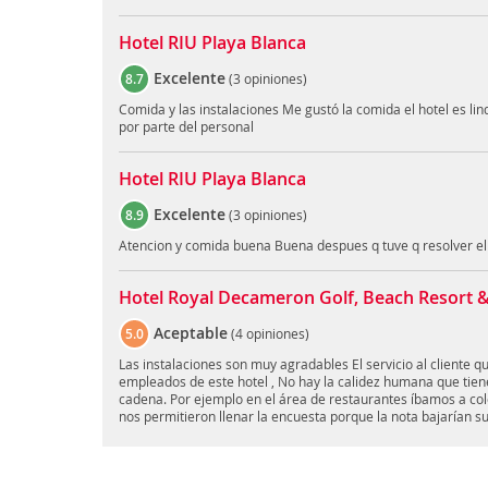
Hotel RIU Playa Blanca
Excelente
8.7
(
3 opiniones
)
Comida y las instalaciones Me gustó la comida el hotel es li
por parte del personal
Hotel RIU Playa Blanca
Excelente
8.9
(
3 opiniones
)
Atencion y comida buena Buena despues q tuve q resolver el
Hotel Royal Decameron Golf, Beach Resort & 
Aceptable
5.0
(
4 opiniones
)
Las instalaciones son muy agradables El servicio al cliente 
empleados de este hotel , No hay la calidez humana que tien
cadena. Por ejemplo en el área de restaurantes íbamos a colo
nos permitieron llenar la encuesta porque la nota bajarían su 