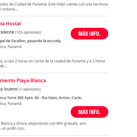
inutos de Ciudad de Panamá. Este hotel cuenta con una hermosa
o océano...
la Hostal
celente
(103 opiniones)
MÁS INFO.
ipal de Farallon, pasando la escuela,
anca, Panamá
ca, a casi 2 horas en coche de la ciudad de Panamá y a 2 horas
e...
mento Playa Blanca
y bueno
(1 opiniones)
nca Torre 300 Apto. 4b - Rio Hato, Anton, Cocle,
anca, Panamá
MÁS INFO.
Blanca y ofrece alojamiento con WiFi gratuita, aire
un jardín con...