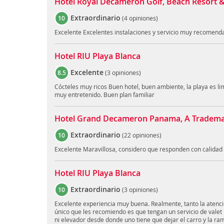
Hotel Royal Decameron Golf, Beach Resort & 
Extraordinario
10
(
4 opiniones
)
Excelente Excelentes instalaciones y servicio muy recomend
Hotel RIU Playa Blanca
Excelente
8.5
(
3 opiniones
)
Cócteles muy ricos Buen hotel, buen ambiente, la playa es lim
muy entretenido. Buen plan familiar
Hotel Grand Decameron Panama, A Trademark
Extraordinario
10
(
22 opiniones
)
Excelente Maravillosa, considero que responden con calidad y
Hotel RIU Playa Blanca
Extraordinario
10
(
3 opiniones
)
Excelente experiencia muy buena. Realmente, tanto la atenci
único que les recomiendo es que tengan un servicio de valet 
ni elevador desde donde uno tiene que dejar el carro y la ram