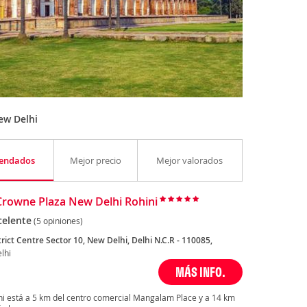
ew Delhi
endados
Mejor precio
Mejor valorados
Crowne Plaza New Delhi Rohini
celente
(5 opiniones)
rict Centre Sector 10, New Delhi, Delhi N.C.R - 110085,
lhi
MÁS INFO.
ni está a 5 km del centro comercial Mangalam Place y a 14 km