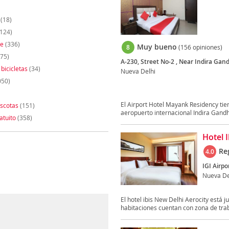
(18)
124)
te
(336)
Muy bueno
8
(156 opiniones)
75)
A-230, Street No-2 , Near Indira Gand
 bicicletas
(34)
Nueva Delhi
050)
El Airport Hotel Mayank Residency tie
scotas
(151)
aeropuerto internacional Indira Gandhi 
atuito
(358)
Hotel 
Re
4.0
IGI Airpo
Nueva De
El hotel ibis New Delhi Aerocity está j
habitaciones cuentan con zona de trab