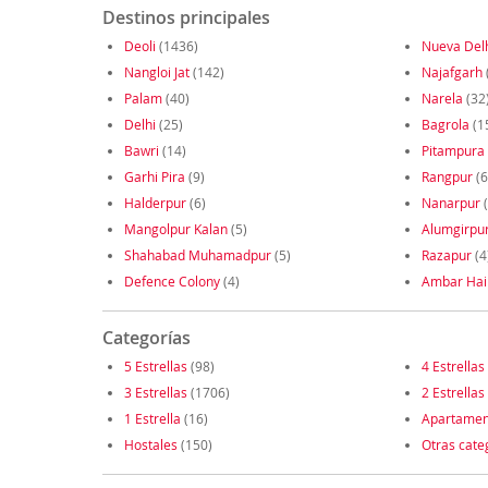
Destinos principales
Deoli
(1436)
Nueva Del
Nangloi Jat
(142)
Najafgarh
Palam
(40)
Narela
(32
Delhi
(25)
Bagrola
(1
Bawri
(14)
Pitampura
Garhi Pira
(9)
Rangpur
(6
Halderpur
(6)
Nanarpur
(
Mangolpur Kalan
(5)
Alumgirpu
Shahabad Muhamadpur
(5)
Razapur
(4
Defence Colony
(4)
Ambar Hai
Categorías
5 Estrellas
(98)
4 Estrellas
3 Estrellas
(1706)
2 Estrellas
1 Estrella
(16)
Apartamen
Hostales
(150)
Otras cate