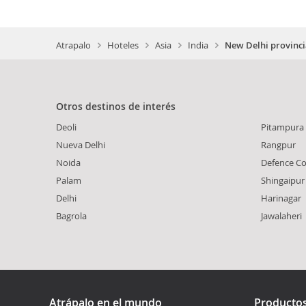
Atrapalo
Hoteles
Asia
India
New Delhi provinc
Otros destinos de interés
Deoli
Pitampura
Nueva Delhi
Rangpur
Noida
Defence C
Palam
Shingaipur
Delhi
Harinagar
Bagrola
Jawalaheri
Atrápalo en el mundo
Producto