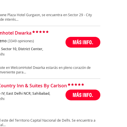
owne Plaza Hotel Gurgaon, se encuentra en Sector 29 - City
e interés...
mhotel Dwarka
eno
(3349 opiniones)
MÁS INFO.
, Sector 10, District Center,
lhi
ndote en WelcomHotel Dwarka estarás en pleno corazón de
nveniente para...
Country Inn & Suites By Carlson
e IV; East Delhi NCR; Sahibabad,
MÁS INFO.
lhi
 este del Territorio Capital Nacional de Delhi. Se encuentra a
l...