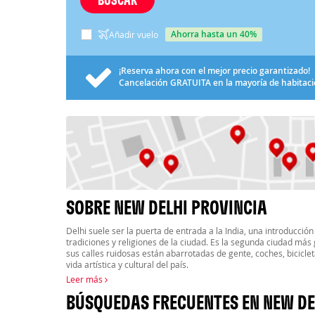
ahorra hasta un 40%
Añadir vuelo
¡Reserva ahora con el mejor precio garantizado!
Cancelación
GRATUITA
en la mayoría de habitac
SOBRE NEW DELHI PROVINCIA
Delhi suele ser la puerta de entrada a la India, una introducción 
tradiciones y religiones de la ciudad. Es la segunda ciudad más
sus calles ruidosas están abarrotadas de gente, coches, bicicleta
vida artística y cultural del país.
Leer más
BÚSQUEDAS FRECUENTES EN NEW DE