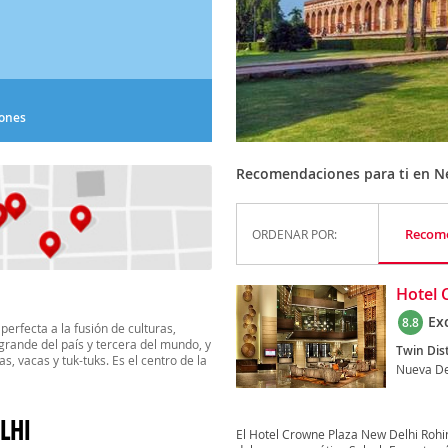
iones
Recomendaciones para ti en N
Recom
ORDENAR POR:
Hotel 
Ex
8.8
perfecta a la fusión de culturas,
 grande del país y tercera del mundo, y
Twin Dist
s, vacas y tuk-tuks. Es el centro de la
Nueva De
LHI
El Hotel Crowne Plaza New Delhi Rohi