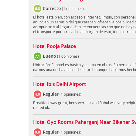
Correcto
6.8
(
1 opiniones
)
El hotel esta bien, con acceso a internet, limpio, con persona
anuncian un servicio del que carecen, ofrecen la posibilidad 
aeropuerto y al llegar a delhi te encuentras con que no hay 
el transporte por otro lado...al margen de esto, todo correcto
Hotel Pooja Palace
Bueno
7.1
(
1 opiniones
)
Ubicación. El hotel es básico y estaba en obras. Su personal
darnos una ducha al final de la tarde aunque habíamos hecho
Hotel Ibis Delhi Airport
Regular
4.0
(
1 opiniones
)
Breakfast was great, beds were ok and Rahul was very helpful!
rested ok.
Hotel Oyo Rooms Paharganj Near Bikaner S
Regular
0.0
(
1 opiniones
)