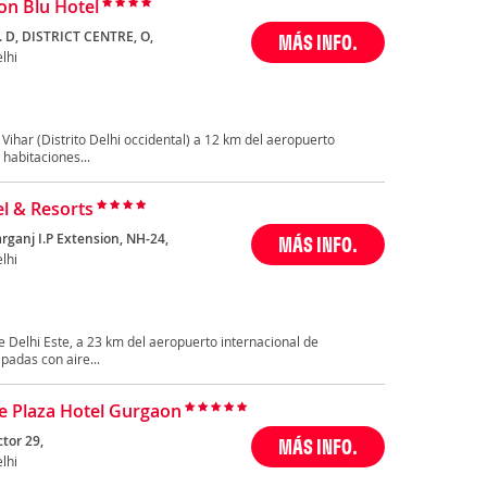
on Blu Hotel
 D, DISTRICT CENTRE, O,
MÁS INFO.
lhi
Vihar (Distrito Delhi occidental) a 12 km del aeropuerto
habitaciones...
el & Resorts
rganj I.P Extension, NH-24,
MÁS INFO.
lhi
de Delhi Este, a 23 km del aeropuerto internacional de
padas con aire...
 Plaza Hotel Gurgaon
ctor 29,
MÁS INFO.
lhi