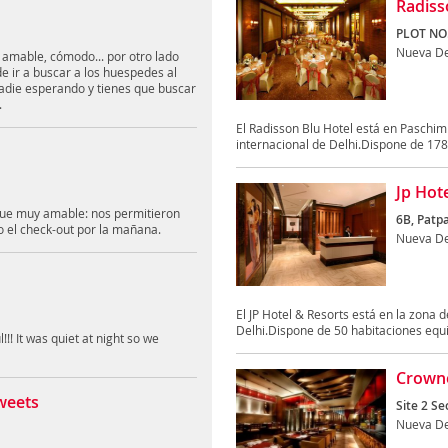
Radiss
PLOT NO.
Nueva De
l amable, cómodo... por otro lado
de ir a buscar a los huespedes al
nadie esperando y tienes que buscar
.
El Radisson Blu Hotel está en Paschim 
internacional de Delhi.Dispone de 178 
Jp Hot
 fue muy amable: nos permitieron
6B, Patpa
 el check-out por la mañana.
Nueva De
El JP Hotel & Resorts está en la zona 
Delhi.Dispone de 50 habitaciones equi
!! It was quiet at night so we
Crowne
weets
Site 2 Se
Nueva De