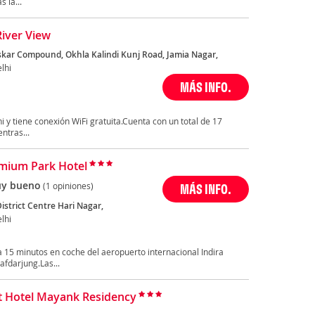
 la...
River View
skar Compound, Okhla Kalindi Kunj Road, Jamia Nagar,
lhi
MÁS INFO.
i y tiene conexión WiFi gratuita.Cuenta con un total de 17
ntras...
mium Park Hotel
y bueno
(1 opiniones)
MÁS INFO.
istrict Centre Hari Nagar,
lhi
a 15 minutos en coche del aeropuerto internacional Indira
afdarjung.Las...
t Hotel Mayank Residency