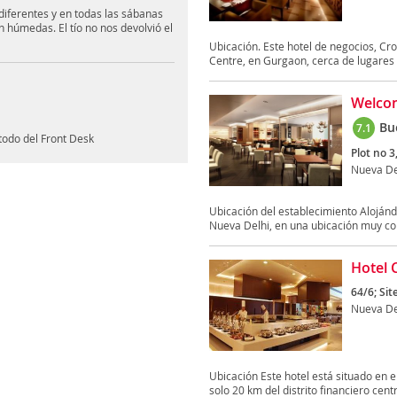
iferentes y en todas las sábanas
n húmedas. El tío no nos devolvió el
Ubicación. Este hotel de negocios, Cr
Centre, en Gurgaon, cerca de lugares d
Welco
Bu
7.1
todo del Front Desk
Plot no 3
Nueva De
Ubicación del establecimiento Alojá
Nueva Delhi, en una ubicación muy co
Hotel 
64/6; Sit
Nueva De
Ubicación Este hotel está situado en el
solo 20 km del distrito financiero centra