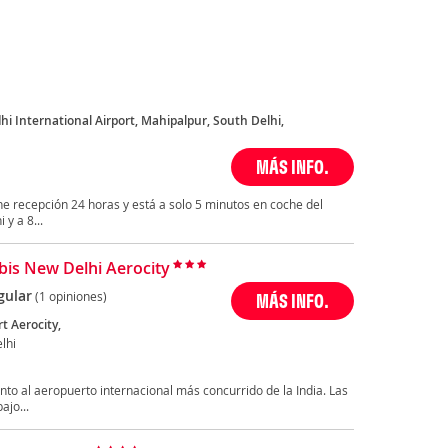
hi International Airport, Mahipalpur, South Delhi,
MÁS INFO.
ne recepción 24 horas y está a solo 5 minutos en coche del
y a 8...
Ibis New Delhi Aerocity
gular
(1 opiniones)
MÁS INFO.
rt Aerocity,
lhi
unto al aeropuerto internacional más concurrido de la India. Las
ajo...