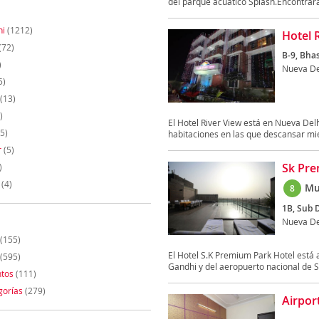
del parque acuático Splash.Encontrarás
hi
(1212)
Hotel 
(72)
B-9, Bha
)
Nueva De
5)
(13)
)
El Hotel River View está en Nueva Delh
5)
habitaciones en las que descansar mie
r
(5)
Sk Pre
)
(4)
Mu
8
1B, Sub D
Nueva De
(155)
El Hotel S.K Premium Park Hotel está 
(595)
Gandhi y del aeropuerto nacional de S
tos
(111)
gorías
(279)
Airpor