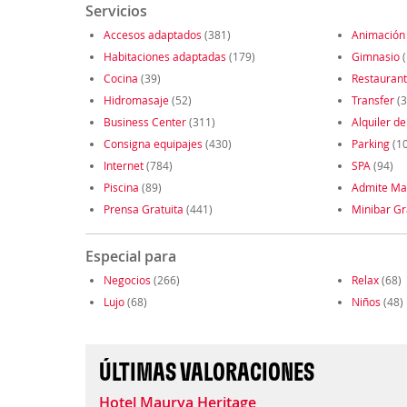
Servicios
Accesos adaptados
(381)
Animación
Habitaciones adaptadas
(179)
Gimnasio
(
Cocina
(39)
Restauran
Hidromasaje
(52)
Transfer
(3
Business Center
(311)
Alquiler de
Consigna equipajes
(430)
Parking
(1
Internet
(784)
SPA
(94)
Piscina
(89)
Admite Ma
Prensa Gratuita
(441)
Minibar Gr
Especial para
Negocios
(266)
Relax
(68)
Lujo
(68)
Niños
(48)
ÚLTIMAS VALORACIONES
Hotel Maurya Heritage