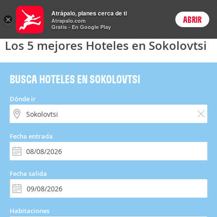
Hoteles
Atrápalo, planes cerca de ti
×
ABRIR
Login
Atrapalo.com
Gratis - En Google Play
Los 5 mejores Hoteles en Sokolovtsi
BUSCA HOTELES EN SOKOLOVTSI
Dónde ir
Fecha entrada
Fecha salida
Habitaciones