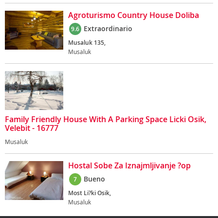
Agroturismo Country House Doliba
Extraordinario
9.6
Musaluk 135,
Musaluk
Family Friendly House With A Parking Space Licki Osik,
Velebit - 16777
Musaluk
Hostal Sobe Za Iznajmljivanje ?op
Bueno
7
Most Li?ki Osik,
Musaluk