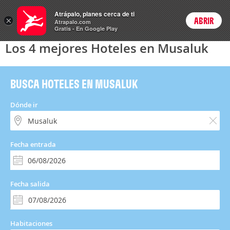
Hoteles
Atrápalo, planes cerca de ti
×
ABRIR
Login
Atrapalo.com
Gratis - En Google Play
Los 4 mejores Hoteles en Musaluk
BUSCA HOTELES EN MUSALUK
Dónde ir
Fecha entrada
Fecha salida
Habitaciones