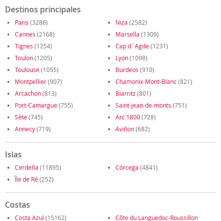
Destinos principales
Paris
(3286)
Niza
(2582)
Cannes
(2168)
Marsella
(1309)
Tignes
(1254)
Cap d´Agde
(1231)
Toulon
(1205)
Lyon
(1098)
Toulouse
(1055)
Burdeos
(910)
Montpellier
(907)
Chamonix-Mont-Blanc
(821)
Arcachon
(813)
Biarritz
(801)
Port-Camargue
(755)
Saint-jean-de-monts
(751)
Sète
(745)
Arc 1800
(728)
Annecy
(719)
Aviñon
(682)
Islas
Cerdeña
(11895)
Córcega
(4841)
Île de Ré
(252)
Costas
Costa Azul
(15162)
Côte du Languedoc-Roussillon