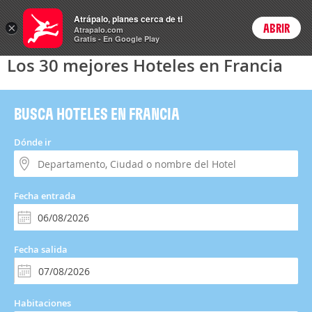
Hoteles
Atrápalo, planes cerca de ti
×
ABRIR
Login
Atrapalo.com
Gratis - En Google Play
Los 30 mejores Hoteles en Francia
BUSCA HOTELES EN FRANCIA
Dónde ir
Fecha entrada
Fecha salida
Habitaciones