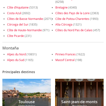
(6258)
Côte d'Aquitaine
(5313)
Bretagne
(4340)
Costa Azul
(2692)
Côtes des Pays de la Loire
(2363)
Côtes de Basse Normandie
(2071)
Côte de Poitou-Charentes
(1993)
Córcega del Sur
(1835)
Alta Córcega
(1321)
Côte de Haute-Normandie
(971)
Côtes du Nord Pas de Calais
(457)
Côte Picarde
(231)
Montaña
Alpes du Nord
(10651)
Pirineo Frances
(1622)
Alpes du Sud
(1165)
Massif Central
(198)
Principales destinos
Toulouse
Saint-jean-de-monts
1069 hoteles
752 hoteles