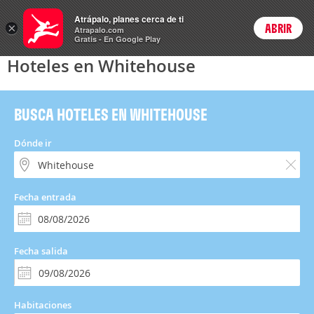
Hoteles
Atrápalo, planes cerca de ti
×
ABRIR
Login
Atrapalo.com
Gratis - En Google Play
Hoteles en Whitehouse
BUSCA HOTELES EN WHITEHOUSE
Dónde ir
Fecha entrada
Fecha salida
Habitaciones