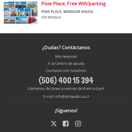
Pixie Place, Free Wifi/parking
PIXIE PLACE, WINDSOR HOUSE,
Old Windsor
¿Dudas? Contáctanos
Mis reservas
Ir al Centro de ayuda
Contacta con nosotros
(506) 400 15 394
Llámanos de lunes a viernes de 8 am a 6 pm
info@atrapalo.co.cr
E-mail:
¡Síguenos!