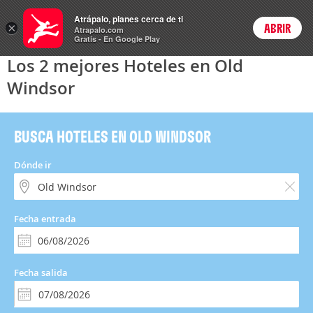
Hoteles
Atrápalo, planes cerca de ti
×
ABRIR
Login
Atrapalo.com
Gratis - En Google Play
Los 2 mejores Hoteles en Old
Windsor
BUSCA HOTELES EN OLD WINDSOR
Dónde ir
Fecha entrada
Fecha salida