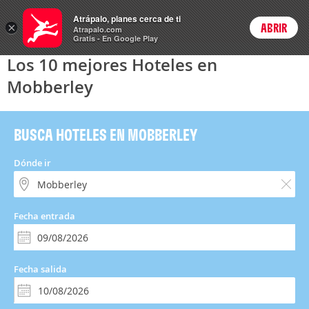
Hoteles
Atrápalo, planes cerca de ti
×
ABRIR
Login
Atrapalo.com
Gratis - En Google Play
Los 10 mejores Hoteles en
Mobberley
BUSCA HOTELES EN MOBBERLEY
Dónde ir
Fecha entrada
Fecha salida