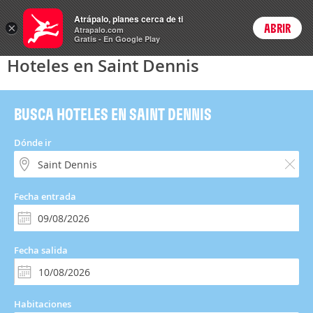
Hoteles
Atrápalo, planes cerca de ti
×
ABRIR
Login
Atrapalo.com
Gratis - En Google Play
Hoteles en Saint Dennis
BUSCA HOTELES EN SAINT DENNIS
Dónde ir
Fecha entrada
Fecha salida
Habitaciones