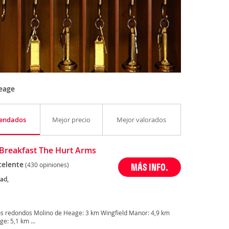
eage
endados
Mejor precio
Mejor valorados
Breakfast The Hurt Arms
celente
(430 opiniones)
MÁS INFO.
ad,
os redondos Molino de Heage: 3 km Wingfield Manor: 4,9 km
e: 5,1 km ...