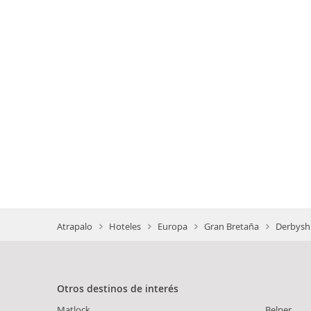
Atrapalo
Hoteles
Europa
Gran Bretaña
Derbyshi
Otros destinos de interés
Matlock
Belper