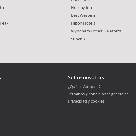
th
Holiday Inn
n
Best Western
 Peak
Hilton Hotels
Wyndham Hotels & Resorts
Super 8
s
Sobre nosotros
¿Qué es Atrápalo?
Términos y condiciones generales
Privacidad y cookies