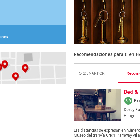
iones
Recomendaciones para ti en H
Recom
ORDENAR POR:
Bed & 
Ex
8.9
Derby Ro
)
Heage
Las distancias se expresan en númer
Museo del tranvía Crich Tramway Villag