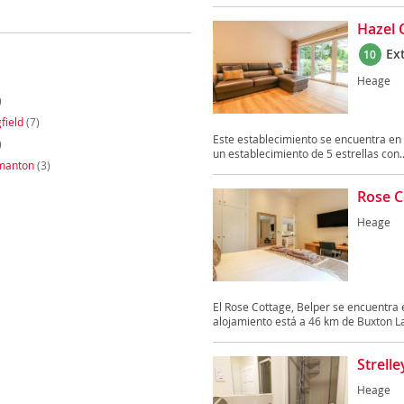
Hazel 
Ex
10
)
Heage
)
field
(7)
Este establecimiento se encuentra en 
)
un establecimiento de 5 estrellas con..
manton
(3)
Rose C
Heage
El Rose Cottage, Belper se encuentra e
alojamiento está a 46 km de Buxton La
Strell
Heage