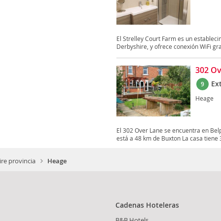
El Strelley Court Farm es un estableci
Derbyshire, y ofrece conexión WiFi grat
302 Ov
Ex
9
Heage
El 302 Over Lane se encuentra en Belpe
está a 48 km de Buxton La casa tiene 3
re provincia
Heage
Cadenas Hoteleras
B&B Hotels