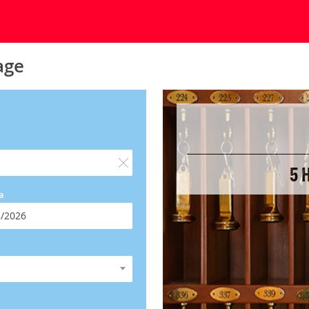
age
5 
a