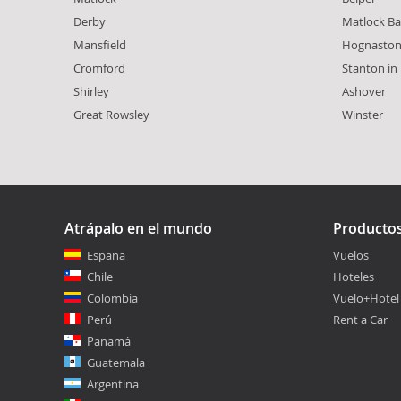
Derby
Matlock Ba
Mansfield
Hognasto
Cromford
Stanton in
Shirley
Ashover
Great Rowsley
Winster
Atrápalo en el mundo
Producto
España
Vuelos
Chile
Hoteles
Colombia
Vuelo+Hotel
Perú
Rent a Car
Panamá
Guatemala
Argentina