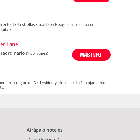
miento de 4 estrellas situado en Heage, en la región de
uita El...
er Lane
traordinario
(1 opiniones)
MÁS INFO.
r, en la región de Derbyshire, y ofrece jardín El alojamiento
...
Atrápalo hoteles
¿Como funciona?