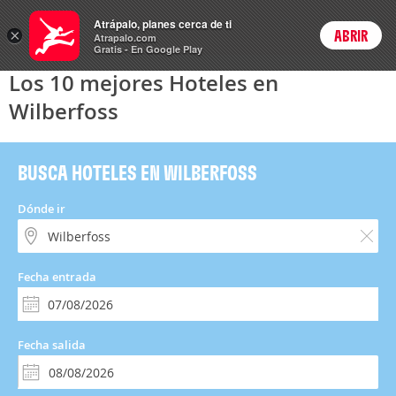
Hoteles
Atrápalo, planes cerca de ti
×
ABRIR
Login
Atrapalo.com
Gratis - En Google Play
Los 10 mejores Hoteles en
Wilberfoss
BUSCA HOTELES EN WILBERFOSS
Dónde ir
Fecha entrada
Fecha salida