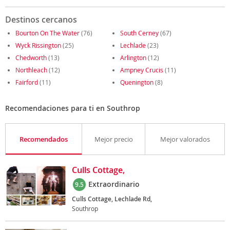
Destinos cercanos
Bourton On The Water
(76)
South Cerney
(67)
Wyck Rissington
(25)
Lechlade
(23)
Chedworth
(13)
Arlington
(12)
Northleach
(12)
Ampney Crucis
(11)
Fairford
(11)
Quenington
(8)
Recomendaciones para ti en Southrop
Recomendados
Mejor precio
Mejor valorados
Culls Cottage,
Extraordinario
9.5
Culls Cottage, Lechlade Rd,
Southrop