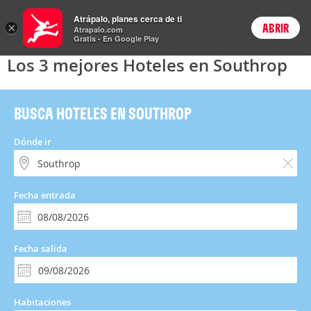
Hoteles
Atrápalo, planes cerca de ti
×
ABRIR
Login
Atrapalo.com
Gratis - En Google Play
Los 3 mejores Hoteles en Southrop
BUSCA HOTELES EN SOUTHROP
Dónde ir
Fecha entrada
Fecha salida
Habitaciones