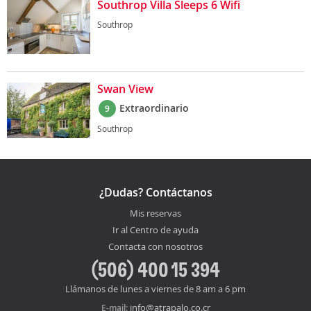
Southrop Villa Sleeps 6 Wifi
Southrop
Swan View
Extraordinario
9
Southrop
¿Dudas? Contáctanos
Mis reservas
Ir al Centro de ayuda
Contacta con nosotros
(506) 400 15 394
Llámanos de lunes a viernes de 8 am a 6 pm
info@atrapalo.co.cr
E-mail: