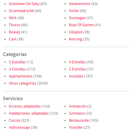
Grantown On Spey
(65)
Newtonmore
(63)
Drumnadrochit
(60)
Forfar
(60)
Wick
(48)
Dunvegan
(47)
Thurso
(46)
Boat Of Garten
(41)
Beauly
(41)
Ullapool
(38)
Caol
(36)
Kincraig
(35)
Categorías
5 Estrellas
(12)
4 Estrellas
(93)
3 Estrellas
(212)
2 Estrellas
(37)
Apartamentos
(749)
Hostales
(187)
Otras categorías
(2839)
Servicios
Accesos adaptados
(124)
Animación
(2)
Habitaciones adaptadas
(133)
Gimnasio
(33)
Cocina
(323)
Restaurante
(165)
Hidromasaje
(39)
Transfer
(27)