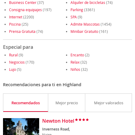
Business Center
(37)
Alquiler de bicicletas
(74)
Consigna equipajes
(197)
Parking
(3361)
Internet
(2200)
SPA
(9)
Piscina
(25)
Admite Mascotas
(1454)
Prensa Gratuita
(74)
Minibar Gratuito
(161)
Especial para
Rural
(9)
Encanto
(2)
Negocios
(170)
Relax
(32)
Lujo
(5)
Niños
(32)
Recomendaciones para ti en Highland
Recomendados
Mejor precio
Mejor valorados
Newton Hotel
Inverness Road,
Nairn