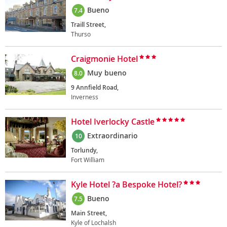
Bueno
7.4
Traill Street,
Thurso
Craigmonie Hotel
Muy bueno
8.0
9 Annfield Road,
Inverness
Hotel Iverlocky Castle
Extraordinario
10
Torlundy,
Fort William
Kyle Hotel ?a Bespoke Hotel?
Bueno
7.5
Main Street,
Kyle of Lochalsh