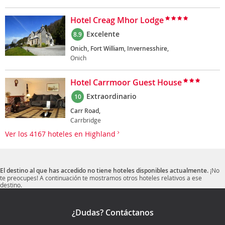
Hotel Creag Mhor Lodge
Excelente
8.9
Onich, Fort William, Invernesshire,
Onich
Hotel Carrmoor Guest House
Extraordinario
10
Carr Road,
Carrbridge
Ver los 4167 hoteles en Highland
El destino al que has accedido no tiene hoteles disponibles actualmente.
¡No
te preocupes! A continuación te mostramos otros hoteles relativos a ese
destino.
¿Dudas? Contáctanos