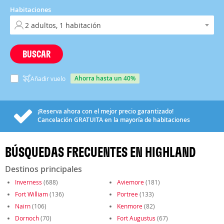
Habitaciones
BUSCAR
ahorra hasta un 40%
Añadir vuelo
¡Reserva ahora con el mejor precio garantizado!
Cancelación
GRATUITA
en la mayoría de habitaciones
BÚSQUEDAS FRECUENTES EN HIGHLAND
Destinos principales
Inverness
(688)
Aviemore
(181)
Fort William
(136)
Portree
(133)
Nairn
(106)
Kenmore
(82)
Dornoch
(70)
Fort Augustus
(67)