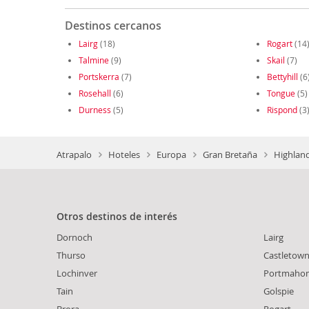
Destinos cercanos
Lairg
(18)
Rogart
(14
Talmine
(9)
Skail
(7)
Portskerra
(7)
Bettyhill
(6
Rosehall
(6)
Tongue
(5)
Durness
(5)
Rispond
(3
Atrapalo
Hoteles
Europa
Gran Bretaña
Highland
Otros destinos de interés
Dornoch
Lairg
Thurso
Castletow
Lochinver
Portmaho
Tain
Golspie
Brora
Rogart