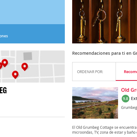
iones
Recomendaciones para ti en 
Recom
ORDENAR POR:
EG
Old G
Ex
9.8
Grumbe
El Old Grumbeg Cottage se encuentra e
microondas, TV, zona de estar y baño 