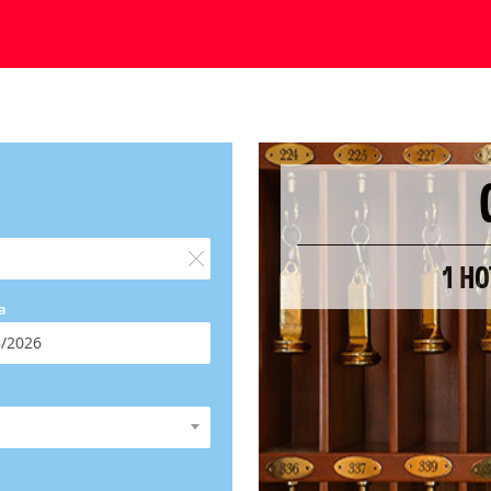
1 H
a