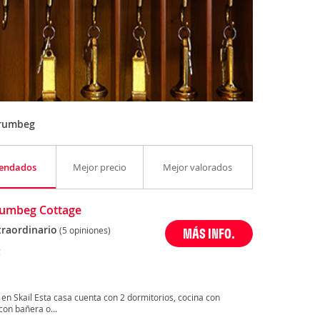
Grumbeg
endados
Mejor precio
Mejor valorados
rumbeg Cottage
traordinario
(5 opiniones)
MÁS INFO.
g
n Skail Esta casa cuenta con 2 dormitorios, cocina con
con bañera o...