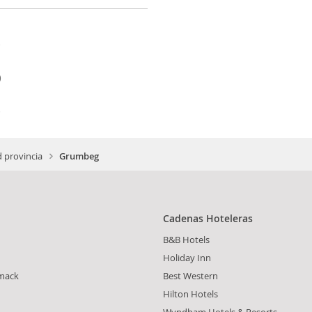
)
)
)
 provincia
Grumbeg
Cadenas Hoteleras
B&B Hotels
n
Holiday Inn
mack
Best Western
Hilton Hotels
Wyndham Hotels & Resorts