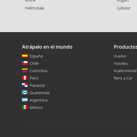
Helmsdale
Lybster
Atrápalo en el mundo
Producto
España
Vuelos
Chile
Hoteles
Colombia
Vuelo+Hotel
Perú
Rent a Car
Panamá
Guatemala
Argentina
México