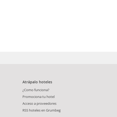
Atrápalo hoteles
¿Como funciona?
Promociona tu hotel
Acceso a proveedores
RSS hoteles en Grumbeg