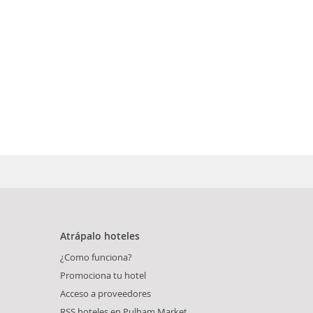
Atrápalo hoteles
¿Como funciona?
Promociona tu hotel
Acceso a proveedores
RSS hoteles en Pulham Market