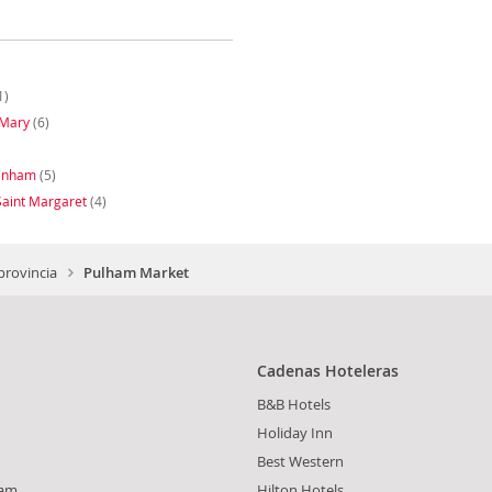
1)
 Mary
(6)
enham
(5)
 Saint Margaret
(4)
provincia
Pulham Market
Cadenas Hoteleras
B&B Hotels
Holiday Inn
Best Western
am
Hilton Hotels