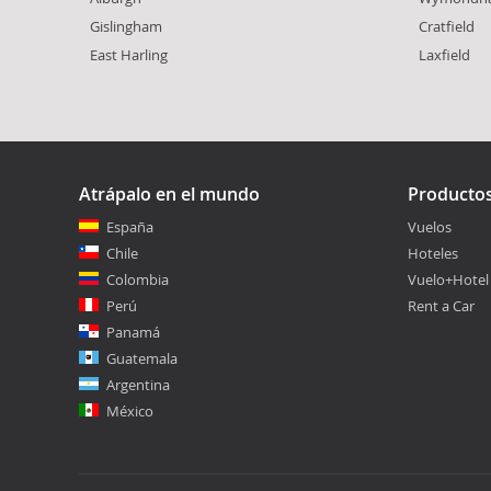
Gislingham
Cratfield
East Harling
Laxfield
Atrápalo en el mundo
Producto
España
Vuelos
Chile
Hoteles
Colombia
Vuelo+Hotel
Perú
Rent a Car
Panamá
Guatemala
Argentina
México