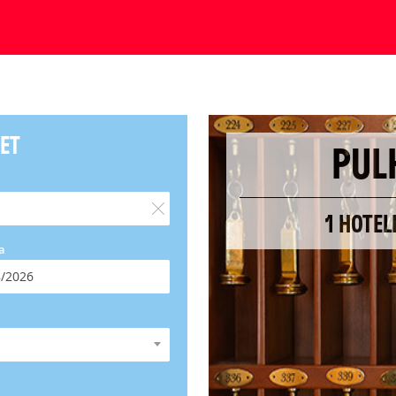
ET
PUL
1 HOTE
a