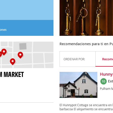
iones
Recomendaciones para ti en P
Recom
ORDENAR POR:
M MARKET
Hunny
Ex
10
Pulham 
)
El Hunnypot Cottage se encuentra en l
barbacoa El alojamiento se encuentra 