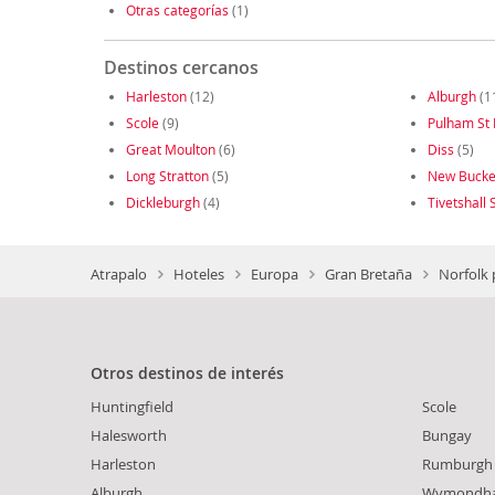
Otras categorías
(1)
Destinos cercanos
Harleston
(12)
Alburgh
(1
Scole
(9)
Pulham St
Great Moulton
(6)
Diss
(5)
Long Stratton
(5)
New Buck
Dickleburgh
(4)
Tivetshall
Atrapalo
Hoteles
Europa
Gran Bretaña
Norfolk 
Otros destinos de interés
Huntingfield
Scole
Halesworth
Bungay
Harleston
Rumburgh
Alburgh
Wymondh