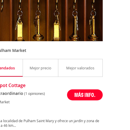
ulham Market
endados
Mejor precio
Mejor valorados
pot Cottage
traordinario
(1 opiniones)
MÁS INFO.
Market
a localidad de Pulham Saint Mary y ofrece un jardín y zona de
a 46 km...