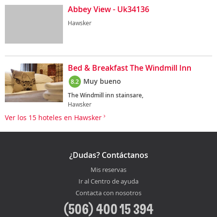
Abbey View - Uk34136
Hawsker
Bed & Breakfast The Windmill Inn
Muy bueno
8.2
The Windmill inn stainsare,
Hawsker
Ver los 15 hoteles en Hawsker
¿Dudas? Contáctanos
Mis reservas
Ir al Centro de ayuda
Contacta con nosotros
(506) 400 15 394