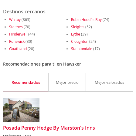
Destinos cercanos
Whitby
(863)
Robin Hood´s Bay
(74)
Staithes
(70)
Sleights
(52)
Hinderwell
(44)
Lythe
(39)
Runswick
(30)
Cloughton
(24)
Goathland
(20)
Staintondale
(17)
Recomendaciones para ti en Hawsker
Recomendados
Mejor precio
Mejor valorados
Posada Penny Hedge By Marston's Inns