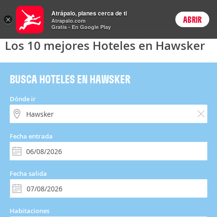
Hoteles
Atrápalo, planes cerca de ti
×
ABRIR
Login
Atrapalo.com
Gratis - En Google Play
Los 10 mejores Hoteles en Hawsker
BUSCA HOTELES EN HAWSKER
Dónde ir
Fecha entrada
Fecha salida
Habitaciones