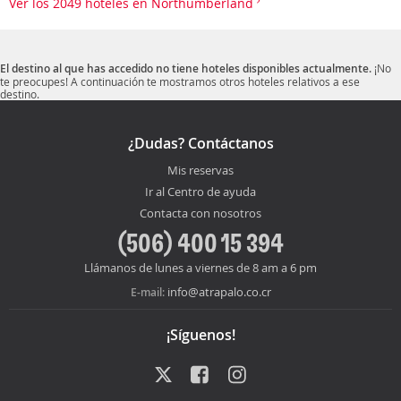
Ver los 2049 hoteles en Northumberland
El destino al que has accedido no tiene hoteles disponibles actualmente.
¡No
te preocupes! A continuación te mostramos otros hoteles relativos a ese
destino.
¿Dudas? Contáctanos
Mis reservas
Ir al Centro de ayuda
Contacta con nosotros
(506) 400 15 394
Llámanos de lunes a viernes de 8 am a 6 pm
info@atrapalo.co.cr
E-mail:
¡Síguenos!