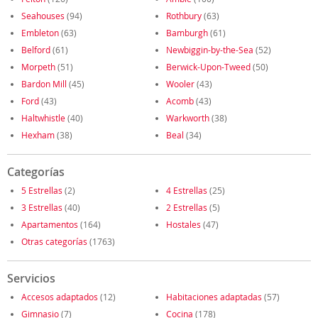
Seahouses
(94)
Rothbury
(63)
Embleton
(63)
Bamburgh
(61)
Belford
(61)
Newbiggin-by-the-Sea
(52)
Morpeth
(51)
Berwick-Upon-Tweed
(50)
Bardon Mill
(45)
Wooler
(43)
Ford
(43)
Acomb
(43)
Haltwhistle
(40)
Warkworth
(38)
Hexham
(38)
Beal
(34)
Categorías
5 Estrellas
(2)
4 Estrellas
(25)
3 Estrellas
(40)
2 Estrellas
(5)
Apartamentos
(164)
Hostales
(47)
Otras categorías
(1763)
Servicios
Accesos adaptados
(12)
Habitaciones adaptadas
(57)
Gimnasio
(7)
Cocina
(178)