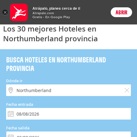
Hoteles
Atrápalo, planes cerca de ti
×
ABRIR
Login
Atrapalo.com
Gratis - En Google Play
Los 30 mejores Hoteles en
Northumberland provincia
BUSCA HOTELES EN NORTHUMBERLAND
PROVINCIA
Dónde ir
Fecha entrada
Fecha salida