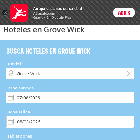
Hoteles
Atrápalo, planes cerca de ti
×
ABRIR
Login
Atrapalo.com
Gratis - En Google Play
Hoteles en Grove Wick
BUSCA HOTELES EN GROVE WICK
Dónde ir
Fecha entrada
Fecha salida
Habitaciones