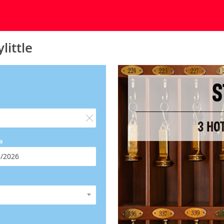
little
S
3 HO
a