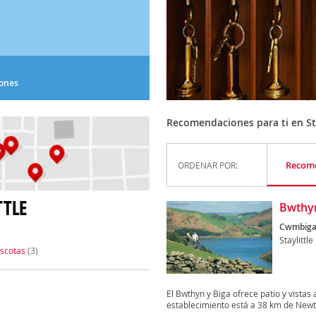
iones
Recomendaciones para ti en Sta
Recom
ORDENAR POR:
TTLE
Bwthyn
Cwmbiga 
Staylittle
scotas
(3)
El Bwthyn y Biga ofrece patio y vistas a
establecimiento está a 38 km de Newt