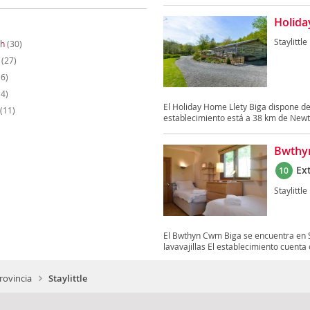
Holida
Staylittle
th
(30)
(27)
6)
4)
El Holiday Home Llety Biga dispone de 
(11)
establecimiento está a 38 km de Newt
Bwthy
Ex
10
Staylittle
El Bwthyn Cwm Biga se encuentra en St
lavavajillas El establecimiento cuenta 
rovincia
Staylittle