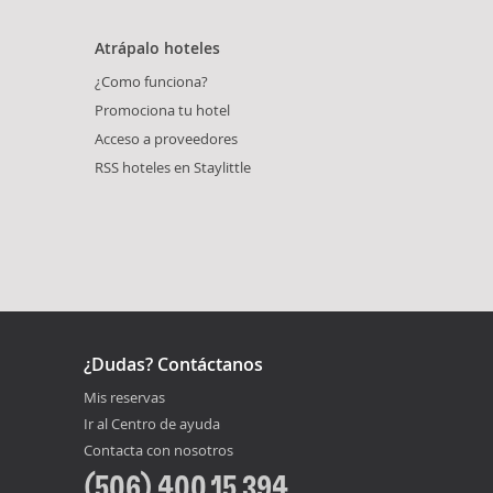
Atrápalo hoteles
¿Como funciona?
Promociona tu hotel
Acceso a proveedores
RSS hoteles en Staylittle
¿Dudas? Contáctanos
Mis reservas
Ir al Centro de ayuda
Contacta con nosotros
(506) 400 15 394