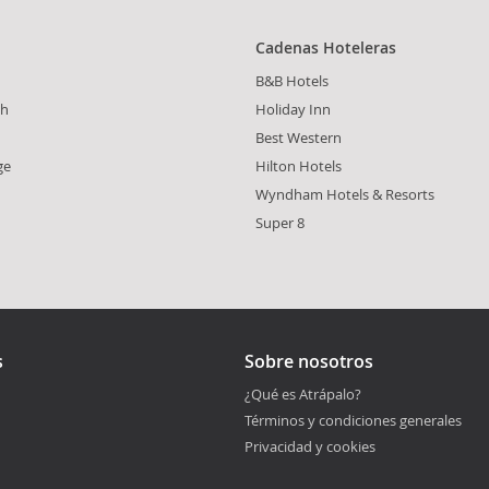
Cadenas Hoteleras
B&B Hotels
th
Holiday Inn
Best Western
ge
Hilton Hotels
Wyndham Hotels & Resorts
Super 8
s
Sobre nosotros
¿Qué es Atrápalo?
Términos y condiciones generales
Privacidad y cookies