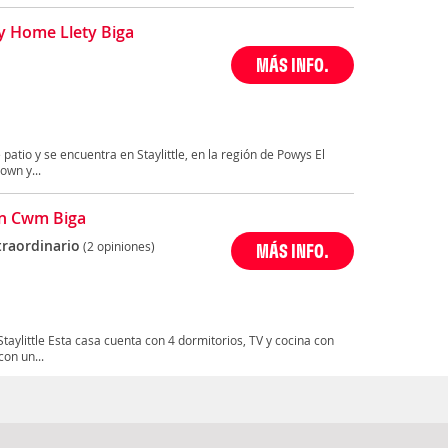
y Home Llety Biga
MÁS INFO.
patio y se encuentra en Staylittle, en la región de Powys El
own y...
n Cwm Biga
traordinario
(2 opiniones)
MÁS INFO.
aylittle Esta casa cuenta con 4 dormitorios, TV y cocina con
con un...