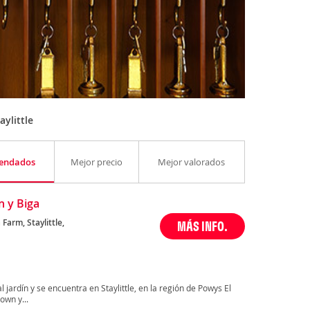
ylittle
endados
Mejor precio
Mejor valorados
 y Biga
Farm, Staylittle,
MÁS INFO.
l jardín y se encuentra en Staylittle, en la región de Powys El
own y...