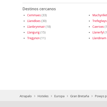
Destinos cercanos
Cemmaes
(33)
Machynlle
Llanidloes
(30)
Trefeglwys
Llanbrynmair
(18)
Caersws
(1
Llangurig
(15)
Llanerfyl
(1
Tregynon
(11)
Llandinam
Atrapalo
Hoteles
Europa
Gran Bretaña
Powys p