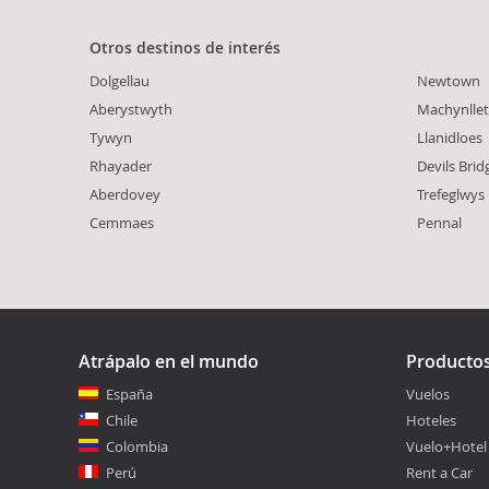
Otros destinos de interés
Dolgellau
Newtown
Aberystwyth
Machynlle
Tywyn
Llanidloes
Rhayader
Devils Brid
Aberdovey
Trefeglwys
Cemmaes
Pennal
Atrápalo en el mundo
Producto
España
Vuelos
Chile
Hoteles
Colombia
Vuelo+Hotel
Perú
Rent a Car