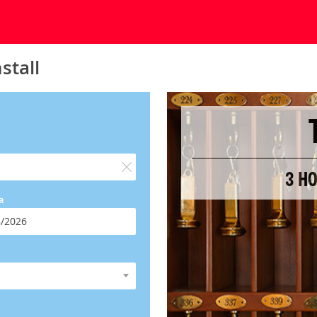
stall
3 HO
a