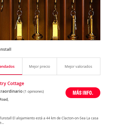
nstall
endados
Mejor precio
Mejor valorados
try Cottage
traordinario
(1 opiniones)
MÁS INFO.
 Road,
Tunstall El alojamiento está a 44 km de Clacton-on-Sea La casa
...