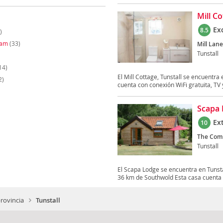
Mill Co
Ex
8.5
)
ham
(33)
Mill Lane
Tunstall
14)
El Mill Cottage, Tunstall se encuentra
2)
cuenta con conexión WiFi gratuita, TV y
Scapa
Ex
10
The Com
Tunstall
El Scapa Lodge se encuentra en Tunstall
36 km de Southwold Esta casa cuenta 
provincia
Tunstall