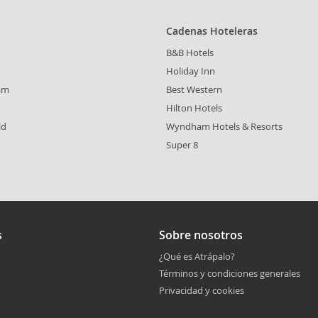
Cadenas Hoteleras
B&B Hotels
Holiday Inn
am
Best Western
Hilton Hotels
ld
Wyndham Hotels & Resorts
Super 8
s
Sobre nosotros
¿Qué es Atrápalo?
Términos y condiciones generales
Privacidad y cookies