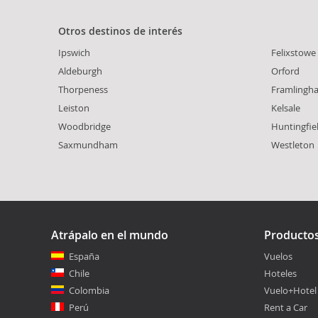
Otros destinos de interés
Ipswich
Felixstowe
Aldeburgh
Orford
Thorpeness
Framlingh
Leiston
Kelsale
Woodbridge
Huntingfie
Saxmundham
Westleton
Atrápalo en el mundo
Producto
España
Vuelos
Chile
Hoteles
Colombia
Vuelo+Hotel
Perú
Rent a Car