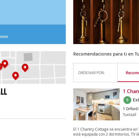
iones
Recomendaciones para ti en Tu
Recom
ORDENAR POR:
LL
1 Chan
Ex
9
1 Orford
)
Tunstall
El 1 Chantry Cottage se encuentra en 
está equipada con 2 dormitorios, TV de