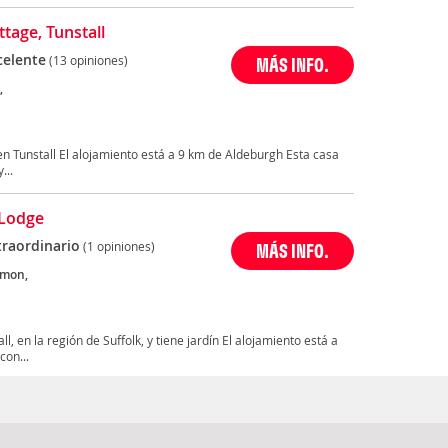
ttage, Tunstall
celente
(13 opiniones)
MÁS INFO.
,
 en Tunstall El alojamiento está a 9 km de Aldeburgh Esta casa
...
 Lodge
traordinario
(1 opiniones)
MÁS INFO.
mon,
, en la región de Suffolk, y tiene jardín El alojamiento está a
con...