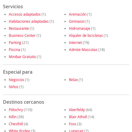
Servicios
Accesos adaptados
(1)
Animación
(1)
Habitaciones adaptadas
(1)
Gimnasio
(1)
Restaurante
(1)
Hidromasaje
(1)
Business Center
(1)
Alquiler de bicicletas
(1)
Parking
(21)
Internet
(19)
Piscina
(1)
Admite Mascotas
(18)
Minibar Gratuito
(1)
Especial para
Negocios
(1)
Relax
(1)
Niños
(1)
Destinos cercanos
Pitlochry
(110)
Aberfeldy
(64)
Killin
(39)
Blair Atholl
(14)
Chesthill
(4)
Foss
(3)
White Bridge
(3)
Logierait
(2)