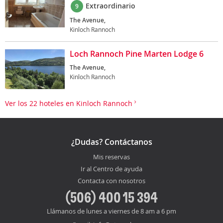
Extraordinario
9
The Avenue,
Kinloch Rannoch
Loch Rannoch Pine Marten Lodge 6
The Avenue,
Kinloch Rannoch
Ver los 22 hoteles en Kinloch Rannoch
¿Dudas? Contáctanos
Mis reservas
Ir al Centro de ayuda
Contacta con nosotros
(506) 400 15 394
Llámanos de lunes a viernes de 8 am a 6 pm