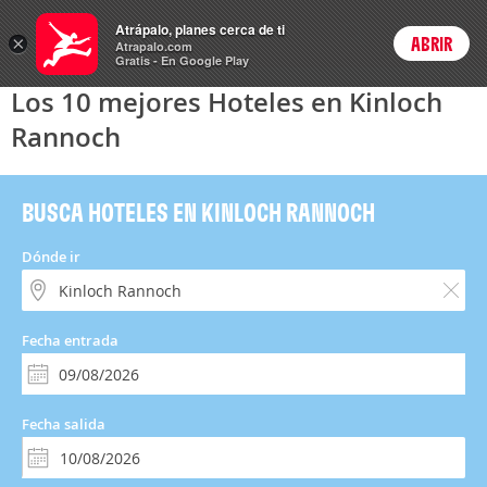
Hoteles
Atrápalo, planes cerca de ti
×
ABRIR
Login
Atrapalo.com
Gratis - En Google Play
Los 10 mejores Hoteles en Kinloch
Rannoch
BUSCA HOTELES EN KINLOCH RANNOCH
Dónde ir
Fecha entrada
Fecha salida