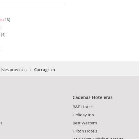
is
(18)
)
(4)
)
Isles provincia
Carragrich
Cadenas Hoteleras
B&B Hotels
Holiday Inn
is
Best Western
Hilton Hotels
Wyndham Hotels & Resorts