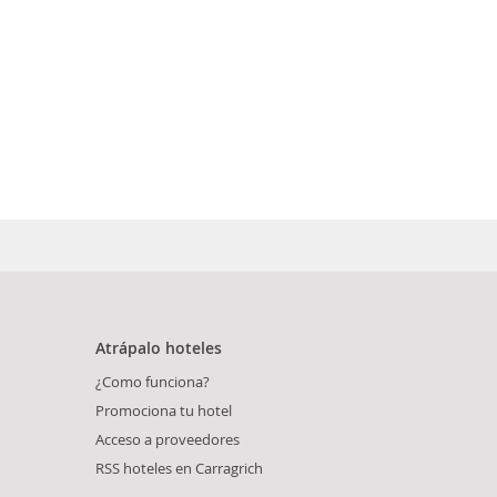
Atrápalo hoteles
¿Como funciona?
Promociona tu hotel
Acceso a proveedores
RSS hoteles en Carragrich