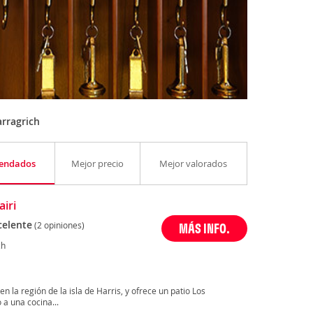
rragrich
endados
Mejor precio
Mejor valorados
airi
celente
(2 opiniones)
MÁS INFO.
ch
en la región de la isla de Harris, y ofrece un patio Los
a una cocina...