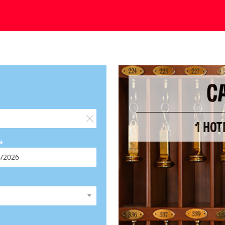
C
1 HOT
a