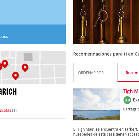
iones
Recomendaciones para ti en Ca
Recom
ORDENAR POR:
GRICH
Tigh M
Ex
8.8
Carragri
scotas
(1)
El Tigh Mairi se encuentra en Tarbert, 
huéspedes de esta casa tienen acceso 