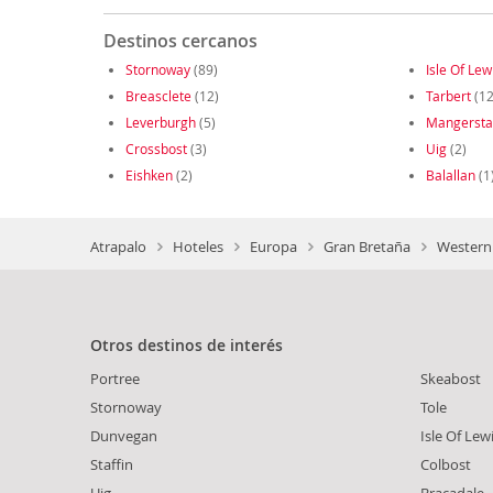
Destinos cercanos
Stornoway
(89)
Isle Of Lew
Breasclete
(12)
Tarbert
(12
Leverburgh
(5)
Mangersta
Crossbost
(3)
Uig
(2)
Eishken
(2)
Balallan
(1
Atrapalo
Hoteles
Europa
Gran Bretaña
Western 
Otros destinos de interés
Portree
Skeabost
Stornoway
Tole
Dunvegan
Isle Of Lew
Staffin
Colbost
Uig
Bracadale