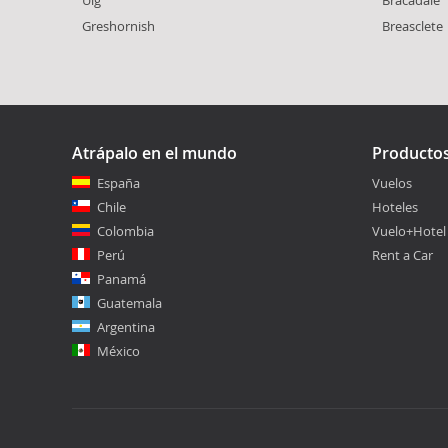
Greshornish
Breasclete
Atrápalo en el mundo
Producto
España
Vuelos
Chile
Hoteles
Colombia
Vuelo+Hotel
Perú
Rent a Car
Panamá
Guatemala
Argentina
México