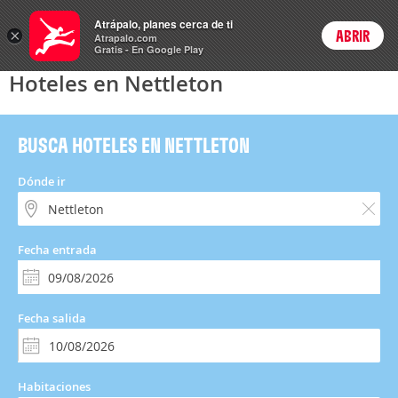
Hoteles
Atrápalo, planes cerca de ti
×
ABRIR
Login
Atrapalo.com
Gratis - En Google Play
Hoteles en Nettleton
BUSCA HOTELES EN NETTLETON
Dónde ir
Fecha entrada
Fecha salida
Habitaciones