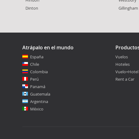
Dinton
Gillingham
Atrápalo en el mundo
Producto
España
Vuelos
Chile
Hoteles
Colombia
Vuelo+Hotel
Perú
Rent a Car
Panamá
Guatemala
Argentina
México