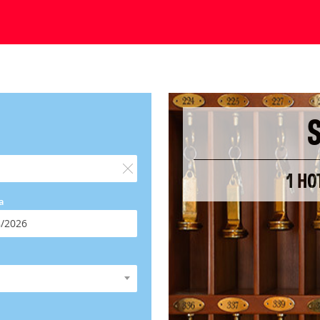
1 HO
a