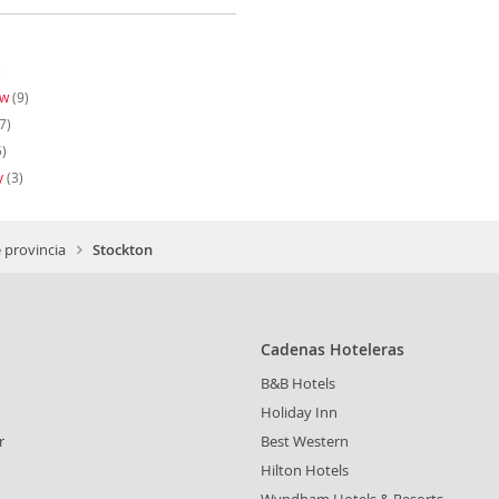
)
ow
(9)
7)
)
y
(3)
e provincia
Stockton
Cadenas Hoteleras
B&B Hotels
Holiday Inn
r
Best Western
Hilton Hotels
Wyndham Hotels & Resorts