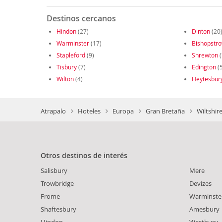
Destinos cercanos
Hindon
(27)
Dinton
(20
Warminster
(17)
Bishopstr
Stapleford
(9)
Shrewton
(
Tisbury
(7)
Edington
(5
Wilton
(4)
Heytesbur
Atrapalo
Hoteles
Europa
Gran Bretaña
Wiltshir
Otros destinos de interés
Salisbury
Mere
Trowbridge
Devizes
Frome
Warminste
Shaftesbury
Amesbury
Hindon
Westbury