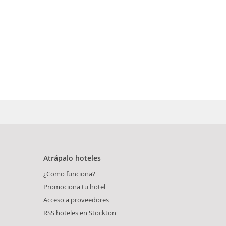
Atrápalo hoteles
¿Como funciona?
Promociona tu hotel
Acceso a proveedores
RSS hoteles en Stockton