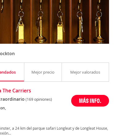
tockton
endados
Mejor precio
Mejor valorados
 The Carriers
traordinario
(169 opiniones)
MÁS INFO.
ton,
nster, a 24 km del parque safari Longleat y de Longleat House,
xión...