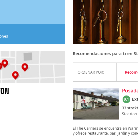
iones
Recomendaciones para ti en S
Recom
ORDENAR POR:
TON
Posada
Ex
9.1
33 stock
Stockton
El The Carriers se encuentra en Warmi
y ofrece restaurante, bar, jardín y cone