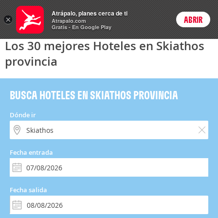
Hoteles
Atrápalo, planes cerca de ti
×
ABRIR
Login
Atrapalo.com
Gratis - En Google Play
Los 30 mejores Hoteles en Skiathos
provincia
BUSCA HOTELES EN SKIATHOS PROVINCIA
Dónde ir
Fecha entrada
Fecha salida