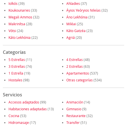
Iolkós
(39)
Ahladies
(37)
Koukounaries
(33)
Áyios Yeóryios Nileías
(32)
Megali Ammos
(32)
Áno Lekhónia
(31)
Makrinítsa
(28)
Miléai
(25)
Vótsi
(24)
Káto Gatzéa
(23)
Káto Lekhónia
(22)
Agriá
(20)
Categorías
5 Estrellas
(11)
4 Estrellas
(48)
3 Estrellas
(74)
2 Estrellas
(63)
1 Estrella
(19)
Apartamentos
(537)
Hostales
(98)
Otras categorías
(534)
Servicios
Accesos adaptados
(99)
Animación
(14)
Habitaciones adaptadas
(13)
Gimnasio
(9)
Cocina
(53)
Restaurante
(32)
Hidromasaje
(17)
Transfer
(51)