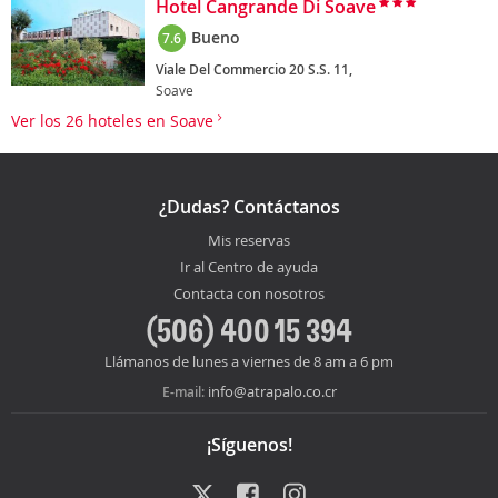
Hotel Cangrande Di Soave
Bueno
7.6
Viale Del Commercio 20 S.S. 11,
Soave
Ver los 26 hoteles en Soave
¿Dudas? Contáctanos
Mis reservas
Ir al Centro de ayuda
Contacta con nosotros
(506) 400 15 394
Llámanos de lunes a viernes de 8 am a 6 pm
info@atrapalo.co.cr
E-mail:
¡Síguenos!