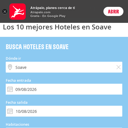
Hoteles
Atrápalo, planes cerca de ti
×
ABRIR
Login
Atrapalo.com
Gratis - En Google Play
Los 10 mejores Hoteles en Soave
BUSCA HOTELES EN SOAVE
Dónde ir
Fecha entrada
Fecha salida
Habitaciones