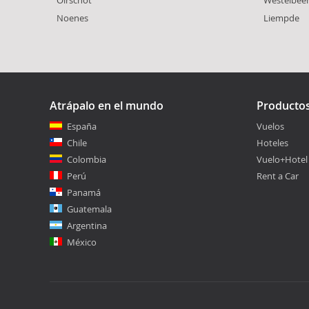
Noenes
Liempde
Atrápalo en el mundo
Producto
España
Vuelos
Chile
Hoteles
Colombia
Vuelo+Hotel
Perú
Rent a Car
Panamá
Guatemala
Argentina
México