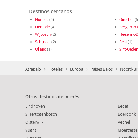
Destinos cercanos
Noenes
(6)
Oirschot
(6
Liempde
(4)
Bergenshu
Wijbosch
(2)
Heeswijk-D
Schijndel
(2)
Best
(1)
Olland
(1)
Sint-Oede
Atrapalo
Hoteles
Europa
Países Bajos
Noord-Br
Otros destinos de interés
Eindhoven
Bedaf
S Hertogenbosch
Boerdonk
Oisterwijk
Veghel
Vught
Moergeste
Oirschot
Westelbee