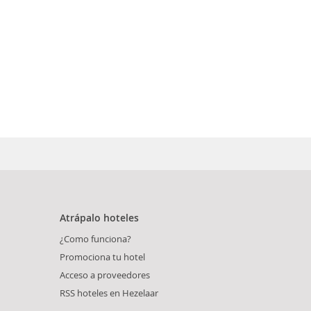
Atrápalo hoteles
¿Como funciona?
Promociona tu hotel
Acceso a proveedores
RSS hoteles en Hezelaar