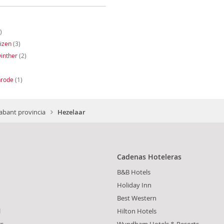
)
izen
(3)
inther
(2)
nrode
(1)
abant provincia
Hezelaar
Cadenas Hoteleras
B&B Hotels
Holiday Inn
Best Western
l
Hilton Hotels
rs
Wyndham Hotels & Resorts