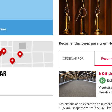
iones
Recomendaciones para ti en H
Recom
ORDENAR POR:
AAR
B&B d
Ex
10
Vleutstra
Hezelaar
Las distancias se expresan en número
13,5 km Escaperoom Strijp-S: 16,5 km .