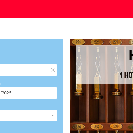
1 HO
a