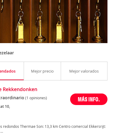
ezelaar
endados
Mejor precio
Mejor valorados
e Rekkendonken
traordinario
(1 opiniones)
MÁS INFO.
at 10,
s redondos Thermae Son: 13,3 km Centro comercial Ekkersrijt:
..