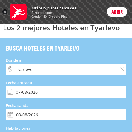
Hoteles
Atrápalo, planes cerca de ti
×
ABRIR
Login
Atrapalo.com
Gratis - En Google Play
Los 2 mejores Hoteles en Tyarlevo
BUSCA HOTELES EN TYARLEVO
Dónde ir
Fecha entrada
Fecha salida
Habitaciones