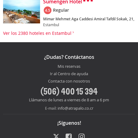
Sumengen Hotel
Regular
4.5
Mimar Mehmet Aga Caddesi Amiral Tafdil Sokak, 21,
Estambul
Ver los 2380 hoteles en Estambul
¿Dudas? Contáctanos
Mis reservas
Ir al Centro de ayuda
Contacta con nosotros
(506) 400 15 394
Llámanos de lunes a viernes de 8 am a 6 pm
info@atrapalo.co.cr
E-mail:
¡Síguenos!