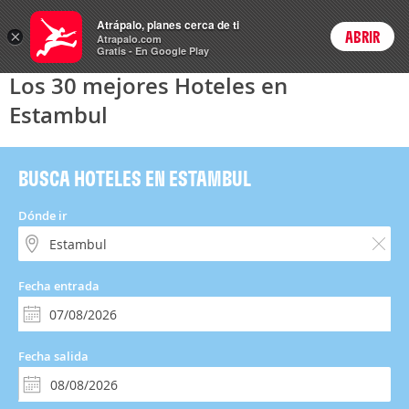
Hoteles
Atrápalo, planes cerca de ti
×
ABRIR
Login
Atrapalo.com
Gratis - En Google Play
Los 30 mejores Hoteles en
Estambul
BUSCA HOTELES EN ESTAMBUL
Dónde ir
Fecha entrada
Fecha salida