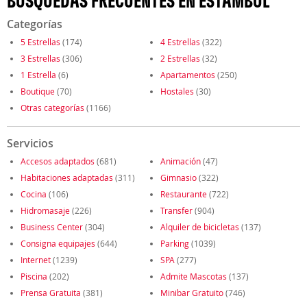
BÚSQUEDAS FRECUENTES EN ESTAMBUL
Categorías
5 Estrellas
(174)
4 Estrellas
(322)
3 Estrellas
(306)
2 Estrellas
(32)
1 Estrella
(6)
Apartamentos
(250)
Boutique
(70)
Hostales
(30)
Otras categorías
(1166)
Servicios
Accesos adaptados
(681)
Animación
(47)
Habitaciones adaptadas
(311)
Gimnasio
(322)
Cocina
(106)
Restaurante
(722)
Hidromasaje
(226)
Transfer
(904)
Business Center
(304)
Alquiler de bicicletas
(137)
Consigna equipajes
(644)
Parking
(1039)
Internet
(1239)
SPA
(277)
Piscina
(202)
Admite Mascotas
(137)
Prensa Gratuita
(381)
Minibar Gratuito
(746)