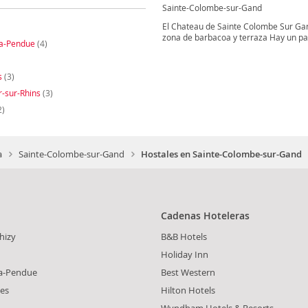
Sainte-Colombe-sur-Gand
El Chateau de Sainte Colombe Sur Gan
zona de barbacoa y terraza Hay un parq
-la-Pendue
(4)
s
(3)
r-sur-Rhins
(3)
2)
a
Sainte-Colombe-sur-Gand
Hostales en Sainte-Colombe-sur-Gand
Cadenas Hoteleras
hizy
B&B Hotels
Holiday Inn
la-Pendue
Best Western
es
Hilton Hotels
Wyndham Hotels & Resorts