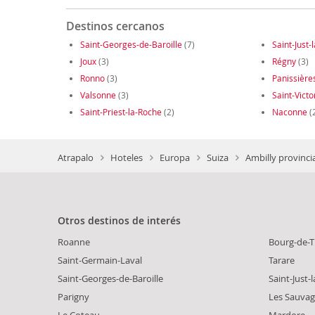
Destinos cercanos
Saint-Georges-de-Baroille
(7)
Saint-Just
Joux
(3)
Régny
(3)
Ronno
(3)
Panissière
Valsonne
(3)
Saint-Victo
Saint-Priest-la-Roche
(2)
Naconne
(
Atrapalo
Hoteles
Europa
Suiza
Ambilly provinci
Otros destinos de interés
Roanne
Bourg-de-T
Saint-Germain-Laval
Tarare
Saint-Georges-de-Baroille
Saint-Just-
Parigny
Les Sauvag
Le Coteau
Mardore